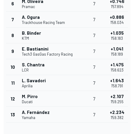
M. Oliveira
+0.746
6
7
Pramac
1'57.894
A. Ogura
+0.886
7
7
Trackhouse Racing Team
1'58.034
B. Binder
+1.035
8
7
KTM
1'58.183
E. Bastianini
+1.041
9
7
Tech3 GasGas Factory Racing
1'58.189
S. Chantra
+1.475
10
7
LCR
1'58.623
L. Savadori
+1.643
11
7
Aprilia
1'58.791
M. Pirro
+2.107
12
7
Ducati
1'59.255
A. Fernández
+2.234
13
7
Yamaha
1'59.382