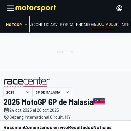
RESULTADOS
MOTOGP
INICIO
NOTICIAS
VIDEOS
CALENDARIO
CLASIF
GP DE MALASIA
presentado por
2025 MotoGP GP de Malasia
24 oct 2025 al 26 oct 2025
Sepang International Circuit, MY
Resumen
Comentarios en vivo
Resultados
Noticias