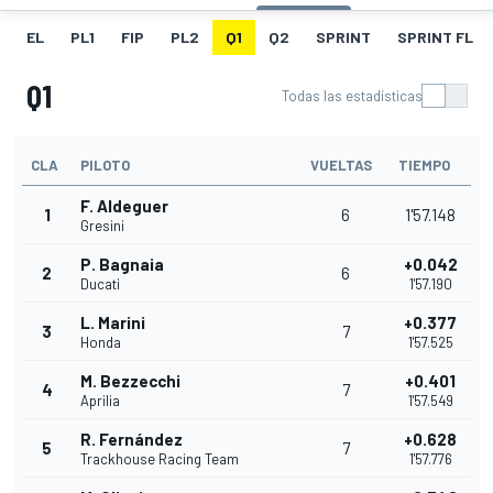
EL
PL1
FIP
PL2
Q1
Q2
SPRINT
SPRINT FL
Q1
Todas las estadísticas
CLA
PILOTO
VUELTAS
TIEMPO
F. Aldeguer
1
6
1'57.148
Gresini
P. Bagnaia
+0.042
2
6
Ducati
1'57.190
L. Marini
+0.377
3
7
Honda
1'57.525
M. Bezzecchi
+0.401
4
7
Aprilia
1'57.549
R. Fernández
+0.628
5
7
Trackhouse Racing Team
1'57.776