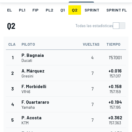
EL
PL1
FIP
PL2
Q1
Q2
SPRINT
SPRINT FL
Q2
Todas las estadísticas
CLA
PILOTO
VUELTAS
TIEMPO
P. Bagnaia
1
4
1'57.001
Ducati
A. Márquez
+0.016
2
7
Gresini
1'57.017
F. Morbidelli
+0.158
3
7
VR46
1'57.159
F. Quartararo
+0.194
4
7
Yamaha
1'57.195
P. Acosta
+0.362
5
7
KTM
1'57.363