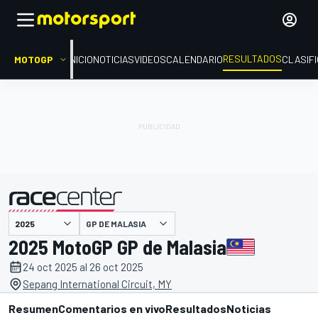
RESULTADOS
MOTOGP
INICIO
NOTICIAS
VIDEOS
CALENDARIO
CLASIF
GP DE MALASIA
presentado por
2025 MotoGP GP de Malasia
24 oct 2025 al 26 oct 2025
Sepang International Circuit, MY
Resumen
Comentarios en vivo
Resultados
Noticias