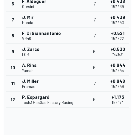
F. Aldeguer
+0.438
6
7
Gresini
1'57.439
J. Mir
+0.439
7
7
Honda
1'57.440
F. Di Giannantonio
+0.521
8
7
VR46
1'57.522
J. Zarco
+0.530
9
6
LCR
1'57.531
A. Rins
+0.944
10
6
Yamaha
1'57.945
J. Miller
+0.948
11
7
Pramac
1'57.949
P. Espargaró
+1.173
12
6
Tech3 GasGas Factory Racing
1'58.174