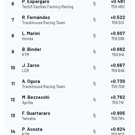
P. Espargaró
+0.481
6
5
Tech3 GasGas Factory Racing
1'59.460
R. Fernández
+0.522
7
5
Trackhouse Racing Team
1'59.501
L. Marini
+0.607
8
5
Honda
1'59.586
B. Binder
+0.662
9
5
KTM
1'59.641
J. Zarco
+0.667
10
5
LCR
1'59.646
A. Ogura
+0.730
11
5
Trackhouse Racing Team
1'59.709
M. Bezzecchi
+0.762
12
5
Aprilia
1'59.741
F. Quartararo
+0.805
13
5
Yamaha
1'59.784
P. Acosta
+0.824
14
5
KTM
1'59.803