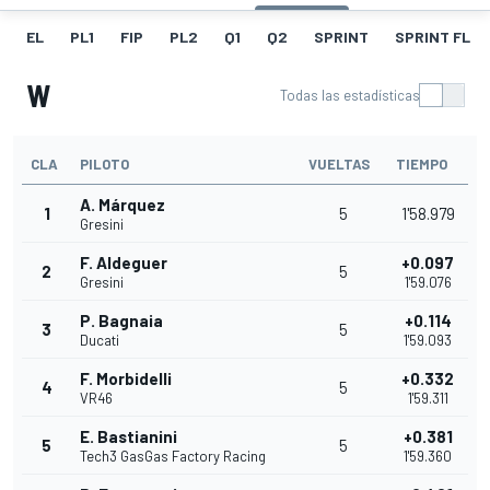
EL
PL1
FIP
PL2
Q1
Q2
SPRINT
SPRINT FL
W
Todas las estadísticas
CLA
PILOTO
VUELTAS
TIEMPO
A. Márquez
1
5
1'58.979
Gresini
F. Aldeguer
+0.097
2
5
Gresini
1'59.076
P. Bagnaia
+0.114
3
5
Ducati
1'59.093
F. Morbidelli
+0.332
4
5
VR46
1'59.311
E. Bastianini
+0.381
5
5
Tech3 GasGas Factory Racing
1'59.360