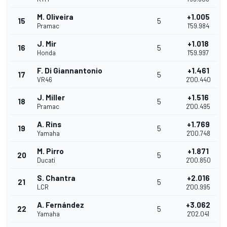
M. Oliveira
+1.005
15
5
Pramac
1'59.984
J. Mir
+1.018
16
5
Honda
1'59.997
F. Di Giannantonio
+1.461
17
5
VR46
2'00.440
J. Miller
+1.516
18
5
Pramac
2'00.495
A. Rins
+1.769
19
5
Yamaha
2'00.748
M. Pirro
+1.871
20
5
Ducati
2'00.850
S. Chantra
+2.016
21
5
LCR
2'00.995
A. Fernández
+3.062
22
5
Yamaha
2'02.041