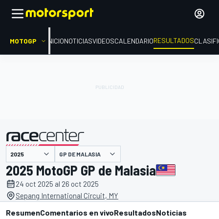
RESULTADOS
MOTOGP
INICIO
NOTICIAS
VIDEOS
CALENDARIO
CLASIF
GP DE MALASIA
presentado por
2025 MotoGP GP de Malasia
24 oct 2025 al 26 oct 2025
Sepang International Circuit, MY
Resumen
Comentarios en vivo
Resultados
Noticias