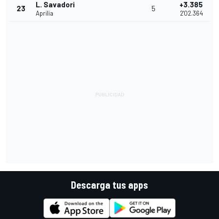
L. Savadori
+3.385
23
5
Aprilia
2'02.364
Descarga tus apps