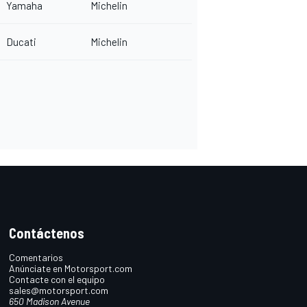
Yamaha
Michelin
Ducati
Michelin
Contáctenos
Comentarios
Anúnciate en Motorsport.com
Contacte con el equipo
sales@motorsport.com
650 Madison Avenue