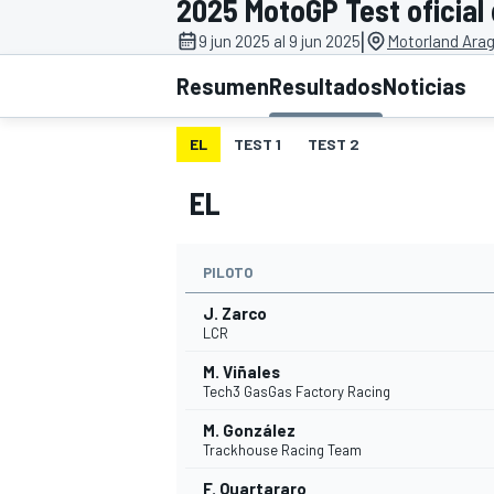
2025 MotoGP Test oficial
|
INDYCAR
9 jun 2025 al 9 jun 2025
Motorland Ara
Resumen
Resultados
Noticias
EL
TEST 1
TEST 2
EL
PILOTO
J. Zarco
LCR
MOTOGP
M. Viñales
Tech3 GasGas Factory Racing
M. González
Trackhouse Racing Team
F. Quartararo