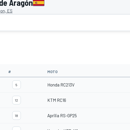
 de Aragón
gon, ES
#
MOTO
Honda RC213V
5
KTM RC16
12
Aprilia RS-GP25
18