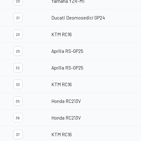
Yamaha YZR-M1
20
Ducati Desmosedici GP24
21
KTM RC16
23
Aprilia RS-GP25
25
Aprilia RS-GP25
32
KTM RC16
33
Honda RC213V
35
Honda RC213V
36
KTM RC16
37