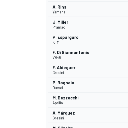
A. Rins
FÓRMULA E
Yamaha
J. Miller
Pramac
P. Espargaró
KTM
F. Di Giannantonio
VR46
F. Aldeguer
Gresini
P. Bagnaia
Ducati
WRC
M. Bezzecchi
Aprilia
A. Márquez
Gresini