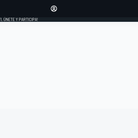
favoritos
Haz que se oiga tu voz
comentando artículos.
1, ÚNETE Y PARTICIPA!
INICIAR SESIÓN
EDICIÓN
LATINOAMÉRICA