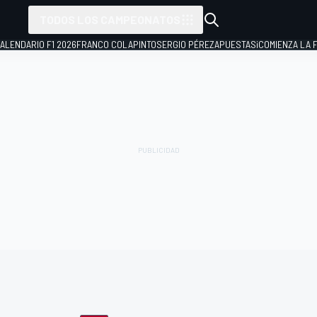
TODOS LOS CAMPEONATOS
ALENDARIO F1 2026
FRANCO COLAPINTO
SERGIO PÉREZ
APUESTAS
¡COMIENZA LA F