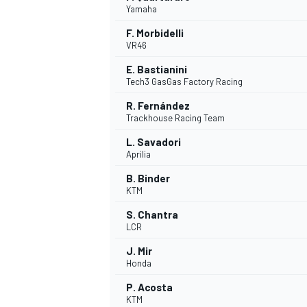
Yamaha
F. Morbidelli
VR46
E. Bastianini
Tech3 GasGas Factory Racing
R. Fernández
Trackhouse Racing Team
NASCAR CUP
L. Savadori
Aprilia
B. Binder
KTM
S. Chantra
LCR
J. Mir
Honda
P. Acosta
KTM