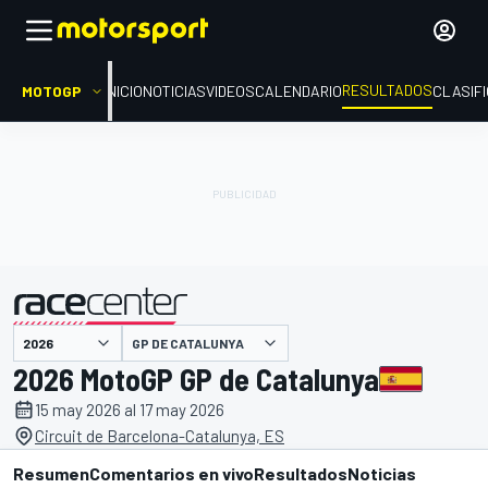
RESULTADOS
MOTOGP
INICIO
NOTICIAS
VIDEOS
CALENDARIO
CLASIF
GP DE CATALUNYA
presentado por
2026 MotoGP GP de Catalunya
15 may 2026 al 17 may 2026
Circuit de Barcelona-Catalunya, ES
Resumen
Comentarios en vivo
Resultados
Noticias