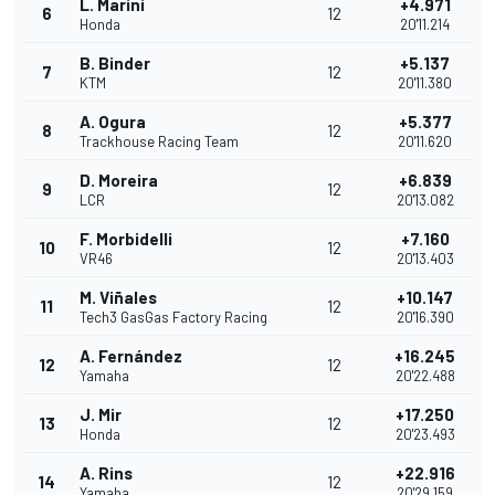
L. Marini
+4.971
6
12
Honda
20'11.214
B. Binder
+5.137
7
12
KTM
20'11.380
A. Ogura
+5.377
8
12
Trackhouse Racing Team
20'11.620
D. Moreira
+6.839
9
12
LCR
20'13.082
F. Morbidelli
+7.160
10
12
VR46
20'13.403
M. Viñales
+10.147
11
12
Tech3 GasGas Factory Racing
20'16.390
A. Fernández
+16.245
12
12
Yamaha
20'22.488
J. Mir
+17.250
13
12
Honda
20'23.493
A. Rins
+22.916
14
12
Yamaha
20'29.159