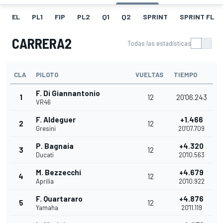
EL
PL1
FIP
PL2
Q1
Q2
SPRINT
SPRINT FL
CARRERA2
Todas las estadísticas
CLA
PILOTO
VUELTAS
TIEMPO
F. Di Giannantonio
1
12
20'06.243
VR46
F. Aldeguer
+1.466
2
12
Gresini
20'07.709
P. Bagnaia
+4.320
3
12
Ducati
20'10.563
M. Bezzecchi
+4.679
4
12
Aprilia
20'10.922
F. Quartararo
+4.876
5
12
Yamaha
20'11.119