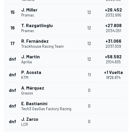
J. Miller
+26.452
15
12
Pramac
20'32.695
T. Razgatlioglu
+27.808
16
12
Pramac
20'34.051
R. Fernández
+31.066
17
12
Trackhouse Racing Team
20'37.309
J. Martín
+58.592
dnf
12
Aprilia
21'04.835
P. Acosta
+1 Vuelta
dnf
11
KTM
18'26.874
A. Márquez
dnf
0
Gresini
E. Bastianini
dnf
0
Tech3 GasGas Factory Racing
J. Zarco
dnf
0
LCR