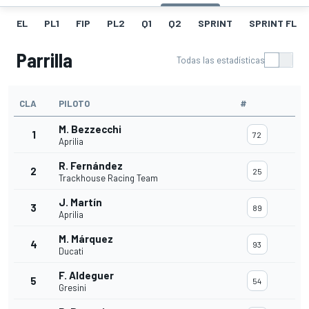
EL
PL1
FIP
PL2
Q1
Q2
SPRINT
SPRINT FL
Parrilla
Todas las estadísticas
CLA
PILOTO
#
M. Bezzecchi
1
72
Aprilia
R. Fernández
2
25
Trackhouse Racing Team
J. Martín
3
89
Aprilia
M. Márquez
4
93
Ducati
F. Aldeguer
5
54
Gresini