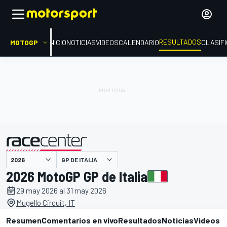
RESULTADOS
MOTOGP
INICIO
NOTICIAS
VIDEOS
CALENDARIO
CLASIF
GP DE ITALIA
presentado por
2026 MotoGP GP de Italia
29 may 2026 al 31 may 2026
Mugello Circuit, IT
Resumen
Comentarios en vivo
Resultados
Noticias
Videos