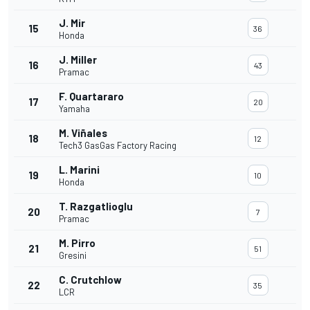
J. Mir
15
36
Honda
J. Miller
16
43
Pramac
F. Quartararo
17
20
Yamaha
M. Viñales
18
12
Tech3 GasGas Factory Racing
L. Marini
19
10
Honda
T. Razgatlioglu
20
7
Pramac
M. Pirro
21
51
Gresini
C. Crutchlow
22
35
LCR