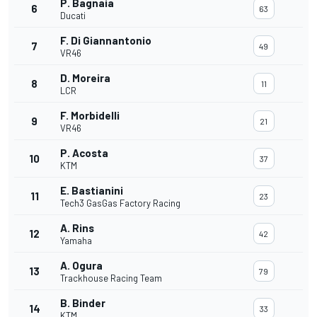
P. Bagnaia
6
63
Ducati
F. Di Giannantonio
7
49
VR46
D. Moreira
8
11
LCR
F. Morbidelli
9
21
VR46
P. Acosta
10
37
KTM
E. Bastianini
11
23
Tech3 GasGas Factory Racing
A. Rins
12
42
Yamaha
A. Ogura
13
79
Trackhouse Racing Team
B. Binder
14
33
KTM