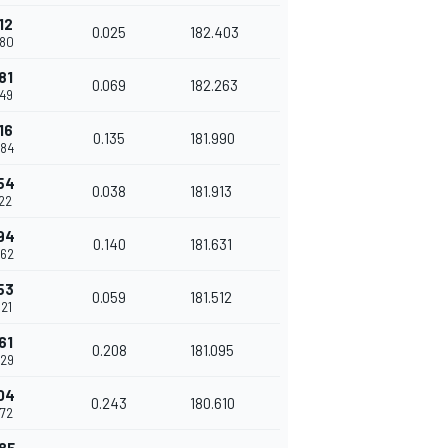
12
0.025
182.403
880
81
0.069
182.263
949
16
0.135
181.990
084
54
0.038
181.913
122
94
0.140
181.631
262
53
0.059
181.512
321
61
0.208
181.095
529
04
0.243
180.610
772