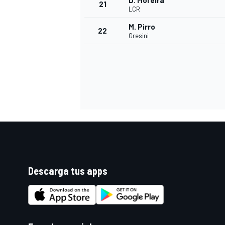
D. Moreira
21
LCR
M. Pirro
22
Gresini
Descarga tus apps