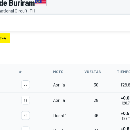
 de Buriram
ational Circuit, TH
T-4
#
MOTO
VUELTAS
TIEMP
Aprilia
30
1'28.
72
+0.0
Aprilia
28
79
1'28.
+0.5
Ducati
36
49
1'29.
+0.6