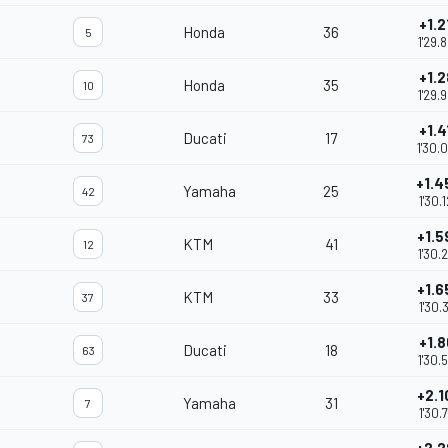
+1.2
Honda
36
5
1'29.
+1.2
Honda
35
10
1'29.
+1.4
Ducati
17
73
1'30.
+1.4
Yamaha
25
42
1'30.
+1.5
KTM
41
12
1'30.
+1.6
KTM
33
37
1'30.
+1.8
Ducati
18
63
1'30.
+2.1
Yamaha
31
7
1'30.