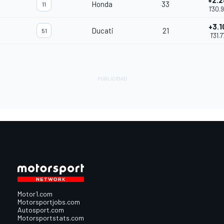
+2.2
Honda
33
11
1'30.
+3.1
Ducati
21
51
1'31.
Motor1.com
Motorsportjobs.com
Autosport.com
Motorsportstats.com