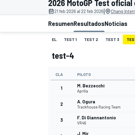
2026 MotoGP Test oficial
|
INDYCAR
21 feb 2026 al 22 feb 2026
Chang Intern
Resumen
Resultados
Noticias
EL
TEST 1
TEST 2
TEST 3
TES
test-4
CLA
PILOTO
M. Bezzecchi
1
Aprilia
MOTOGP
A. Ogura
2
Trackhouse Racing Team
F. Di Giannantonio
3
VR46
J. Mir