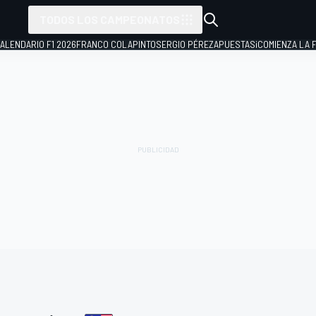
TODOS LOS CAMPEONATOS
ALENDARIO F1 2026
FRANCO COLAPINTO
SERGIO PÉREZ
APUESTAS
¡COMIENZA LA F