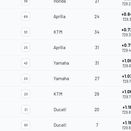
Honda
21
36
1'29.
+0.6
Aprilia
24
89
1'29.
+0.7
KTM
34
33
1'29.
+0.7
Aprilia
31
25
1'29.
+1.0
Yamaha
31
43
1'29.
+1.0
Yamaha
27
20
1'29.
+1.0
KTM
29
23
1'29.
+1.1
Ducati
20
21
1'29.
+1.1
Ducati
7
93
1'29.