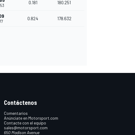
85
0.181
180.251
953
09
0.824
178.632
777
Contáctenos
Comentarios
Anúnciate en Motorsport.com
Contacte con el equipo
sales@motorsport.com
650 Madison Avenue