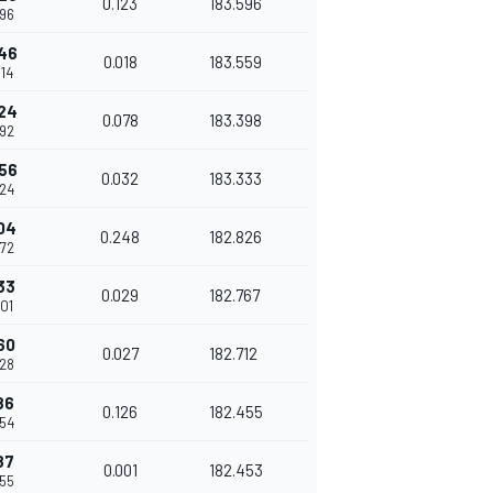
0.123
183.596
296
46
0.018
183.559
314
24
0.078
183.398
392
56
0.032
183.333
424
04
0.248
182.826
672
33
0.029
182.767
701
60
0.027
182.712
728
86
0.126
182.455
854
87
0.001
182.453
855