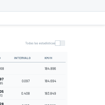
Todas las estadísticas
O
INTERVALO
KM/H
668
184.896
97
0.097
184.694
765
05
0.408
183.849
173
28