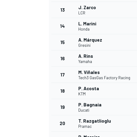
J. Zarco
FÓRMULA E
13
LCR
L. Marini
14
Honda
A. Márquez
15
Gresini
A. Rins
16
Yamaha
M. Viñales
17
Tech3 GasGas Factory Racing
P. Acosta
18
KTM
WRC
P. Bagnaia
19
Ducati
T. Razgatlioglu
20
Pramac