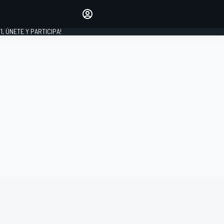
favoritos
Haz que se oiga tu voz
comentando artículos.
1, ÚNETE Y PARTICIPA!
INICIAR SESIÓN
EDICIÓN
LATINOAMÉRICA