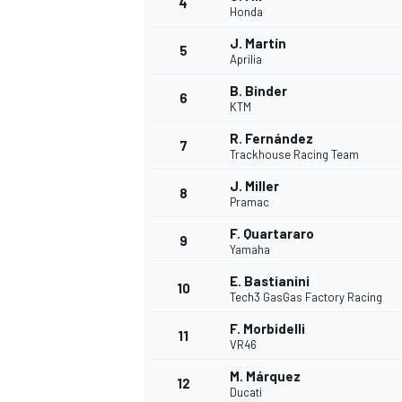
4
Honda
J. Martín
5
Aprilia
B. Binder
6
KTM
R. Fernández
7
Trackhouse Racing Team
NASCAR CUP
J. Miller
8
Pramac
F. Quartararo
9
Yamaha
E. Bastianini
10
Tech3 GasGas Factory Racing
F. Morbidelli
11
VR46
M. Márquez
12
Ducati