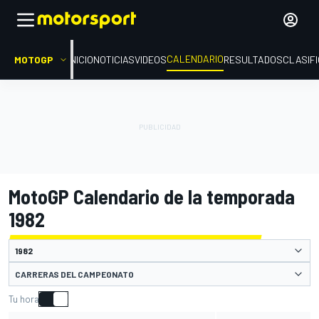
CALENDARIO
MOTOGP
INICIO
NOTICIAS
VIDEOS
RESULTADOS
CLASIF
MotoGP Calendario de la temporada
1982
CARRERAS DEL CAMPEONATO
Tu hora