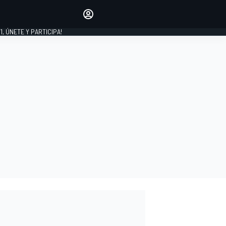
favoritos
Haz que se oiga tu voz
comentando artículos.
1, ÚNETE Y PARTICIPA!
INICIAR SESIÓN
EDICIÓN
LATINOAMÉRICA