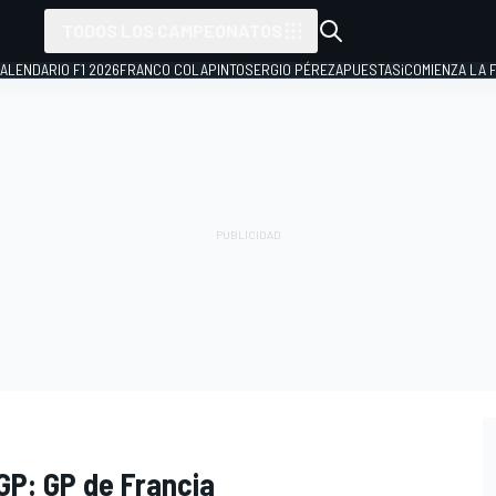
TODOS LOS CAMPEONATOS
ALENDARIO F1 2026
FRANCO COLAPINTO
SERGIO PÉREZ
APUESTAS
¡COMIENZA LA F
oGP: GP de Francia