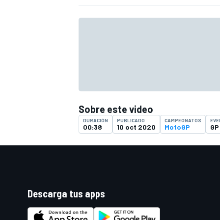
FÓRMULA E
Sobre este video
DURACIÓN
PUBLICADO
CAMPEONATOS
EVE
00:38
10 oct 2020
MotoGP
GP
WRC
Descarga tus apps