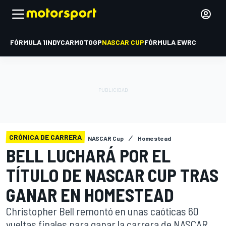
FÓRMULA 1
INDYCAR
MOTOGP
NASCAR CUP
FÓRMULA E
WRC
CRÓNICA DE CARRERA
NASCAR Cup
Homestead
BELL LUCHARÁ POR EL
TÍTULO DE NASCAR CUP TRAS
GANAR EN HOMESTEAD
Christopher Bell remontó en unas caóticas 60
vueltas finales para ganar la carrera de NASCAR