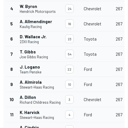
W. Byron
4
Chevrolet
267
24
Hendrick Motorsports
A. Allmendinger
5
Chevrolet
267
16
Kaulig Racing
D. Wallace Jr.
6
Toyota
267
23
23XI Racing
T. Gibbs
7
Toyota
267
54
Joe Gibbs Racing
J. Logano
8
Ford
267
22
Team Penske
A. Almirola
9
Ford
267
10
Stewart-Haas Racing
A. Dillon
10
Chevrolet
267
3
Richard Childress Racing
K. Harvick
11
Ford
267
4
Stewart-Haas Racing
A. Cindric