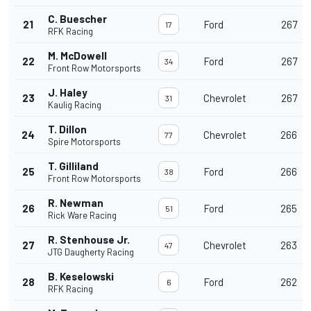
C. Buescher
21
Ford
267
17
RFK Racing
M. McDowell
22
Ford
267
34
Front Row Motorsports
J. Haley
23
Chevrolet
267
31
Kaulig Racing
T. Dillon
24
Chevrolet
266
77
Spire Motorsports
T. Gilliland
25
Ford
266
38
Front Row Motorsports
R. Newman
26
Ford
265
51
Rick Ware Racing
R. Stenhouse Jr.
27
Chevrolet
263
47
JTG Daugherty Racing
B. Keselowski
28
Ford
262
6
RFK Racing