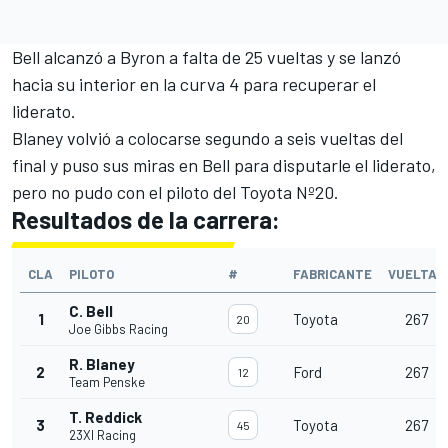
Bell alcanzó a Byron a falta de 25 vueltas y se lanzó
hacia su interior en la curva 4 para recuperar el
liderato.
Blaney volvió a colocarse segundo a seis vueltas del
final y puso sus miras en Bell para disputarle el liderato,
pero no pudo con el piloto del Toyota Nº20.
Resultados de la carrera:
CLA
PILOTO
#
FABRICANTE
VUELTAS
C. Bell
1
Toyota
267
20
Joe Gibbs Racing
R. Blaney
2
Ford
267
12
Team Penske
T. Reddick
3
Toyota
267
45
23XI Racing