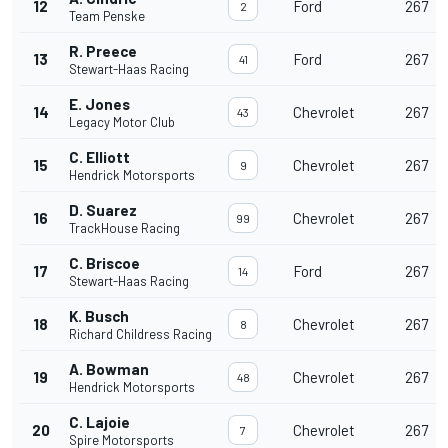
12
Ford
267
2
Team Penske
R. Preece
13
Ford
267
41
Stewart-Haas Racing
E. Jones
14
Chevrolet
267
43
Legacy Motor Club
C. Elliott
15
Chevrolet
267
9
Hendrick Motorsports
D. Suarez
16
Chevrolet
267
99
TrackHouse Racing
C. Briscoe
17
Ford
267
14
Stewart-Haas Racing
K. Busch
18
Chevrolet
267
8
Richard Childress Racing
A. Bowman
19
Chevrolet
267
48
Hendrick Motorsports
C. Lajoie
20
Chevrolet
267
7
Spire Motorsports