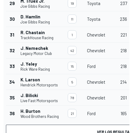
M. Truex Jr.
29
Toyota
237
19
Joe Gibbs Racing
D. Hamlin
30
Toyota
236
11
Joe Gibbs Racing
R. Chastain
31
Chevrolet
221
1
TrackHouse Racing
J. Nemechek
32
Chevrolet
218
42
Legacy Motor Club
J. Yeley
33
Ford
218
15
Rick Ware Racing
K. Larson
34
Chevrolet
214
5
Hendrick Motorsports
J. Bilicki
35
Chevrolet
201
78
Live Fast Motorsports
H. Burton
36
Ford
165
21
Wood Brothers Racing
VER LOS RESULTAD