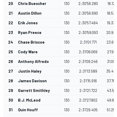
20
Chris Buescher
130
2:30'56.280
18.129
21
Austin Dillon
130
2:30'56.690
18.53
22
Erik Jones
130
2:30'57.484
19.33
23
Ryan Preece
130
2:30'59.093
20.94
24
Chase Briscoe
130
2:31'01.771
23.62
25
Cody Ware
130
2:31'06.069
27.918
26
Anthony Alfredo
130
2:31'09.246
31.09
27
Justin Haley
130
2:31'13.589
35.43
28
James Davison
130
2:31'15.916
37.76
29
Garrett Smithley
130
2:31'21.722
43.57
30
B.J. McLeod
130
2:31'27.802
49.65
31
Quin Houff
130
2:31'29.405
51.25