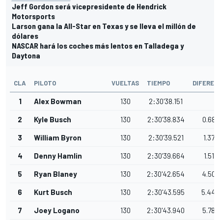
Jeff Gordon será vicepresidente de Hendrick
Motorsports
Larson gana la All-Star en Texas y se lleva el millón de
dólares
NASCAR hará los coches más lentos en Talladega y
Daytona
CLA
PILOTO
VUELTAS
TIEMPO
DIFEREN
1
Alex Bowman
130
2:30'38.151
2
Kyle Busch
130
2:30'38.834
0.683
3
William Byron
130
2:30'39.521
1.370
4
Denny Hamlin
130
2:30'39.664
1.513
5
Ryan Blaney
130
2:30'42.654
4.503
6
Kurt Busch
130
2:30'43.595
5.444
7
Joey Logano
130
2:30'43.940
5.789