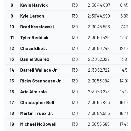
8
Kevin Harvick
130
2:30'44.607
6.456
9
Kyle Larson
130
2:30'44.990
6.839
10
Brad Keselowski
130
2:30'45.583
7.432
11
Tyler Reddick
130
2:30'50.526
12.37
12
Chase Elliott
130
2:30'50.749
12.59
13
Daniel Suarez
130
2:30'52.027
13.87
14
Darrell Wallace Jr.
130
2:30'52.722
14.571
15
Ricky Stenhouse Jr.
130
2:30'53.084
14.93
16
Aric Almirola
130
2:30'53.273
15.122
17
Christopher Bell
130
2:30'53.843
15.69
18
Martin Truex Jr.
130
2:30'54.553
16.40
19
Michael McDowell
130
2:30'55.585
17.43