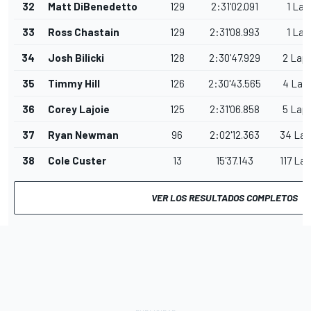
32
Matt DiBenedetto
129
2:31'02.091
1 Lap
33
Ross Chastain
129
2:31'08.993
1 Lap
34
Josh Bilicki
128
2:30'47.929
2 Lap
35
Timmy Hill
126
2:30'43.565
4 Lap
36
Corey Lajoie
125
2:31'06.858
5 Lap
37
Ryan Newman
96
2:02'12.363
34 Lap
38
Cole Custer
13
15'37.143
117 La
VER LOS RESULTADOS COMPLETOS