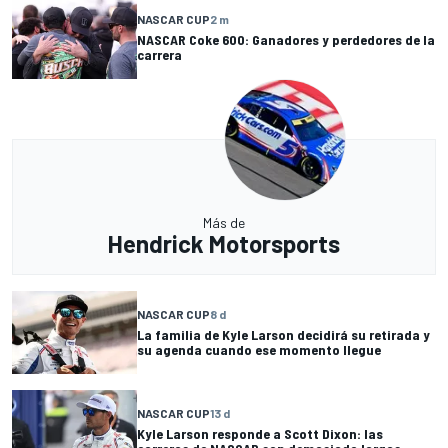
NASCAR CUP
2 m
NASCAR Coke 600: Ganadores y perdedores de la
carrera
Más de
Hendrick Motorsports
NASCAR CUP
8 d
La familia de Kyle Larson decidirá su retirada y
su agenda cuando ese momento llegue
NASCAR CUP
13 d
Kyle Larson responde a Scott Dixon: las