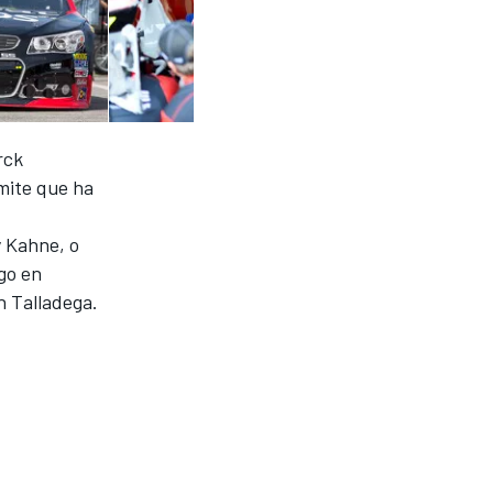
rck
mite que ha
y Kahne, o
go en
n Talladega.