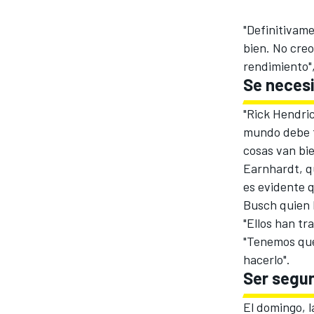
"Definitivam
bien. No cre
rendimiento",
Se necesi
"Rick Hendric
NASCAR CUP
mundo debe t
cosas van bi
Earnhardt, q
es evidente 
Busch quien 
"Ellos han tr
"Tenemos que
hacerlo".
Ser segu
El domingo, 