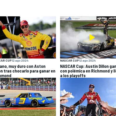
CAR CUP
12 ago 2024
NASCAR CUP
12 ago 2024
ano, muy duro con Aston
NASCAR Cup: Austin Dillon ga
lon tras chocarlo para ganar en
con polémica en Richmond y l
hmond
a los playoffs