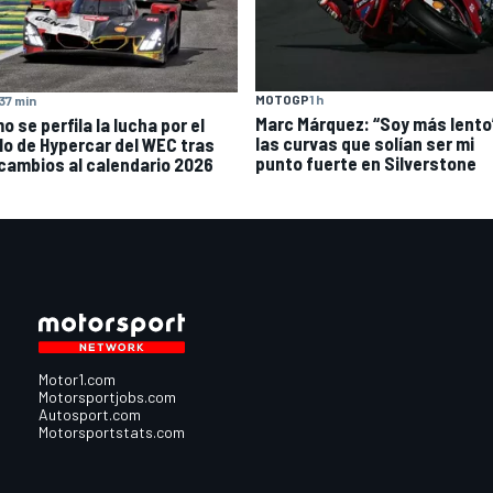
MOTOGP
1 h
37 min
Marc Márquez: “Soy más lento
 se perfila la lucha por el
las curvas que solían ser mi
ulo de Hypercar del WEC tras
punto fuerte en Silverstone
 cambios al calendario 2026
Motor1.com
Motorsportjobs.com
Autosport.com
Motorsportstats.com