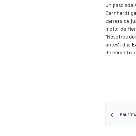
un paso adela
FÓRMULA E
Earnhardt ga
carrera de ju
motor de He
"Nosotros de
antes", dijo 
de encontrar
WRC
Kauffma