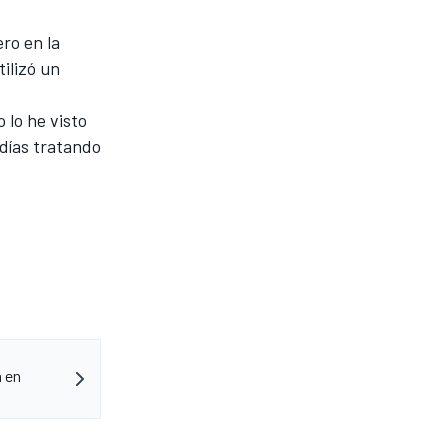
ro en la
ilizó un
 lo he visto
 días tratando
a en