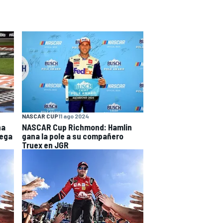
NASCAR CUP
11 ago 2024
na
NASCAR Cup Richmond: Hamlin
lega
gana la pole a su compañero
Truex en JGR