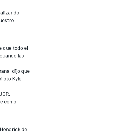
ealizando
uestro
e que todo el
 cuando las
ana, dijo que
iloto Kyle
 JGR.
be como
 Hendrick de