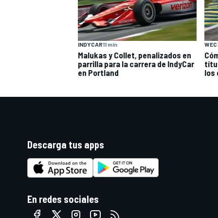
INDYCAR
11 min
WEC
Malukas y Collet, penalizados en
Cómo
parrilla para la carrera de IndyCar
tít
en Portland
los
Descarga tus apps
En redes sociales