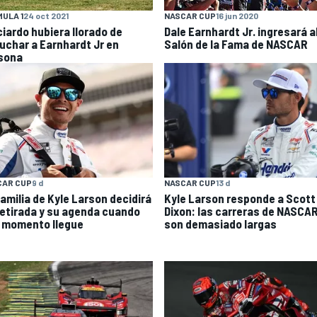
ULA 1
24 oct 2021
NASCAR CUP
16 jun 2020
ciardo hubiera llorado de
Dale Earnhardt Jr. ingresará a
uchar a Earnhardt Jr en
Salón de la Fama de NASCAR
sona
CAR CUP
9 d
NASCAR CUP
13 d
familia de Kyle Larson decidirá
Kyle Larson responde a Scott
retirada y su agenda cuando
Dixon: las carreras de NASCA
 momento llegue
son demasiado largas