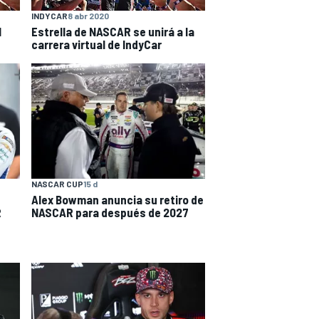
INDYCAR
8 abr 2020
l
Estrella de NASCAR se unirá a la
carrera virtual de IndyCar
NASCAR CUP
15 d
Alex Bowman anuncia su retiro de
R
NASCAR para después de 2027