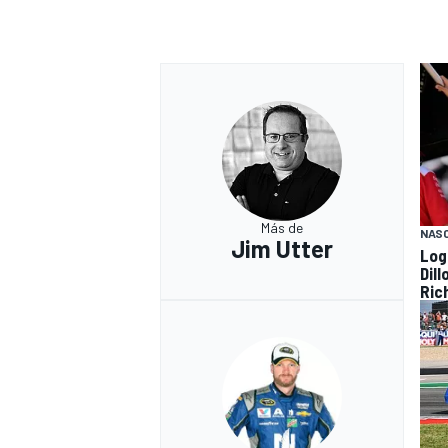
Más de
NAS
Jim Utter
Log
Dil
MÁS CATEGORÍAS
Ric