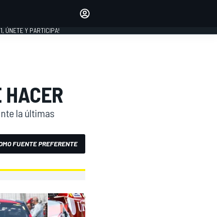
favoritos
Haz que se oiga tu voz
comentando artículos.
1, ÚNETE Y PARTICIPA!
INICIAR SESIÓN
EDICIÓN
LATINOAMÉRICA
E HACER
te la últimas
OMO FUENTE PREFERENTE