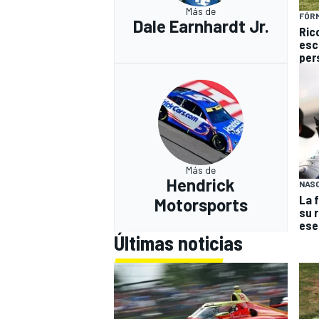
Más de
FÓRM
Dale Earnhardt Jr.
Ric
esc
per
Más de
Hendrick
NAS
La 
Motorsports
su 
ese
Últimas noticias