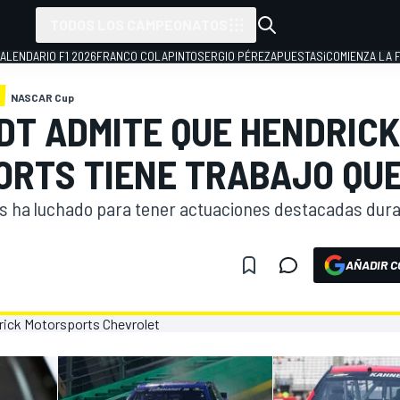
TODOS LOS CAMPEONATOS
ALENDARIO F1 2026
FRANCO COLAPINTO
SERGIO PÉREZ
APUESTAS
¡COMIENZA LA F
NASCAR Cup
T ADMITE QUE HENDRICK
RTS TIENE TRABAJO QU
 ha luchado para tener actuaciones destacadas duran
AÑADIR C