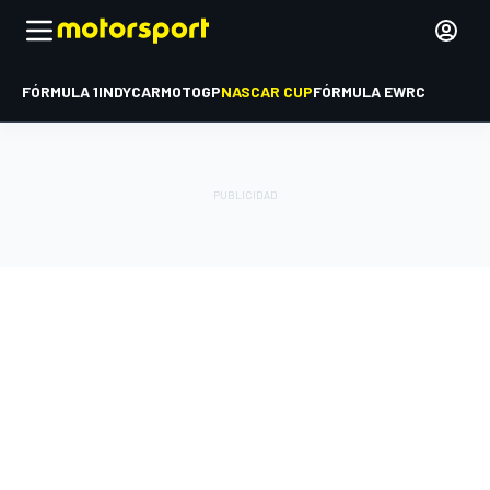
FÓRMULA 1
INDYCAR
MOTOGP
NASCAR CUP
FÓRMULA E
WRC