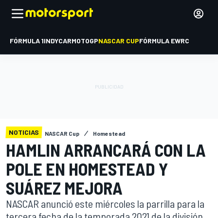
FÓRMULA 1
INDYCAR
MOTOGP
NASCAR CUP
FÓRMULA E
WRC
NOTICIAS
NASCAR Cup
Homestead
HAMLIN ARRANCARÁ CON LA
POLE EN HOMESTEAD Y
SUÁREZ MEJORA
NASCAR anunció este miércoles la parrilla para la
tercera fecha de la temporada 2021 de la división