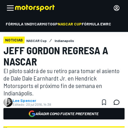
FÓRMULA 1
INDYCAR
MOTOGP
NASCAR CUP
FÓRMULA E
WRC
NOTICIAS
NASCAR Cup
Indianapolis
JEFF GORDON REGRESA A
NASCAR
El piloto saldrá de su retiro para tomar el asiento
de Dale Dale Earnhardt Jr. en Hendrick
Motorsports el próximo fin de semana en
Indianápolis.
Lee Spencer
Editado:
20 jul 2016, 14:38
AÑADIR COMO FUENTE PREFERENTE