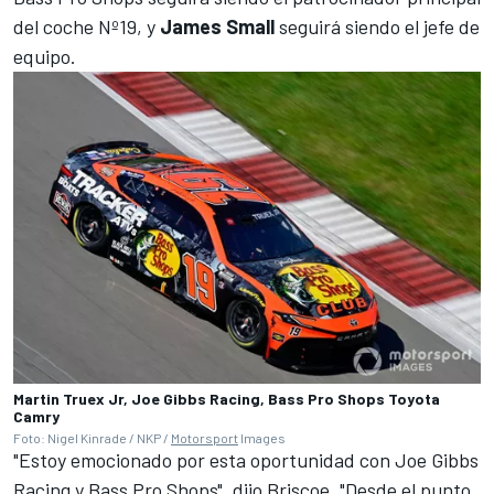
del coche Nº19, y
James Small
seguirá siendo el jefe de
equipo.
Martin Truex Jr, Joe Gibbs Racing, Bass Pro Shops Toyota
Camry
Foto: Nigel Kinrade / NKP /
Motorsport
Images
"Estoy emocionado por esta oportunidad con Joe Gibbs
Racing
y Bass Pro Shops", dijo Briscoe. "Desde el punto