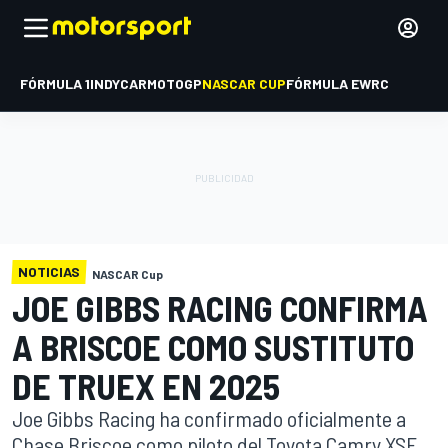
FÓRMULA 1
INDYCAR
MOTOGP
NASCAR CUP
FÓRMULA E
WRC
NOTICIAS
NASCAR Cup
JOE GIBBS RACING CONFIRMA
A BRISCOE COMO SUSTITUTO
DE TRUEX EN 2025
Joe Gibbs Racing ha confirmado oficialmente a
Chase Briscoe como piloto del Toyota Camry XSE