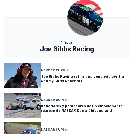
Más de
Joe Gibbs Racing
NASCAR CUP
8 d
Joe Gibbs Racing retira una denuncia contra
Spire y Chris Gabehart
NASCAR CUP
1 m
Ganadores y perdedores de un emocionante
regreso de NASCAR Cup a Chicagoland
NASCAR CUP
1 m