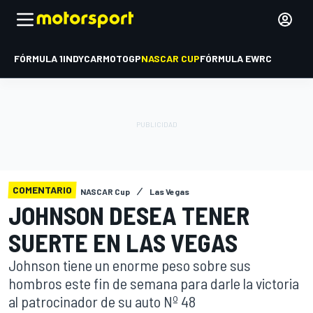
FÓRMULA 1
INDYCAR
MOTOGP
NASCAR CUP
FÓRMULA E
WRC
COMENTARIO
NASCAR Cup
Las Vegas
JOHNSON DESEA TENER
SUERTE EN LAS VEGAS
Johnson tiene un enorme peso sobre sus
hombros este fin de semana para darle la victoria
al patrocinador de su auto Nº 48