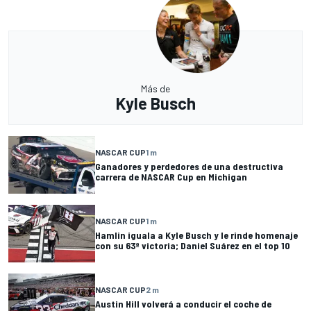
Más de
Kyle Busch
NASCAR CUP
1 m
Ganadores y perdedores de una destructiva
carrera de NASCAR Cup en Michigan
NASCAR CUP
1 m
Hamlin iguala a Kyle Busch y le rinde homenaje
con su 63ª victoria; Daniel Suárez en el top 10
NASCAR CUP
2 m
Austin Hill volverá a conducir el coche de