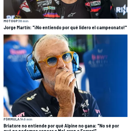
MOTOGP
38 min
Jorge Martín: "¡No entiendo por qué lidero el campeonato!"
FÓRMULA 1
49 min
Briatore no entiende por qué Alpine no gana: "No sé por
qué no podemos vencer a McLaren o Ferrari"