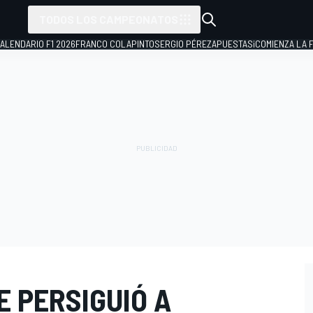
TODOS LOS CAMPEONATOS
ALENDARIO F1 2026
FRANCO COLAPINTO
SERGIO PÉREZ
APUESTAS
¡COMIENZA LA F
 PERSIGUIÓ A