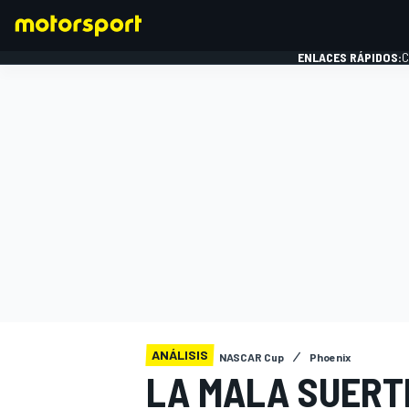
ENLACES RÁPIDOS:
C
FÓRMULA 1
ANÁLISIS
NASCAR Cup
Phoenix
LA MALA SUERTE