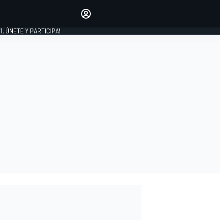
favoritos
Haz que se oiga tu voz
comentando artículos.
1, ÚNETE Y PARTICIPA!
INICIAR SESIÓN
EDICIÓN
LATINOAMÉRICA