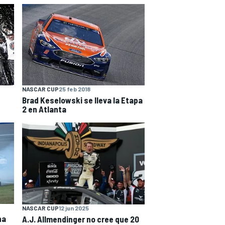
NASCAR CUP
25 feb 2018
Brad Keselowski se lleva la Etapa
2 en Atlanta
NASCAR CUP
12 jun 2025
na
A.J. Allmendinger no cree que 20