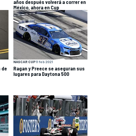
años después volverá a correr en
México, ahora en Cup
NASCAR CUP
11 feb 2021
s de
Ragan y Preece se aseguran sus
lugares para Daytona 500