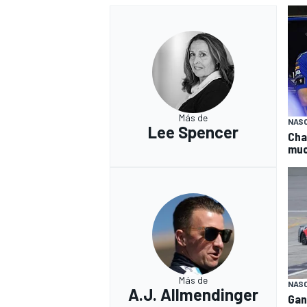
Más de
NAS
Lee Spencer
Cha
muc
MÁS CATEGORÍAS
Más de
NAS
A.J. Allmendinger
Gan