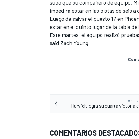
supo que su compañero de equipo, Mike
FÓRMULA E
impedirá estar en las pistas de seis 
Luego de salvar el puesto 17 en Phoe
estar en el quinto lugar de la tabla d
Este martes, el equipo realizó pruebas
said Zach Young.
Compa
WRC
ARTÍC
Harvick logra su cuarta victoria 
COMENTARIOS DESTACADO