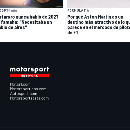
FÓRMULA 1
1 h
OGP
34 min
Por qué Aston Martin es un
rtararo nunca habló de 2027
destino más atractivo de lo q
 Yamaha: "Necesitaba un
parece en el mercado de pilot
bio de aires"
de F1
Motor1.com
Motorsportjobs.com
Autosport.com
Motorsportstats.com