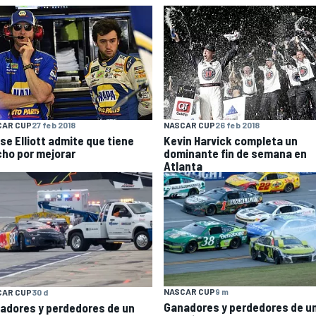
CAR CUP
27 feb 2018
NASCAR CUP
26 feb 2018
se Elliott admite que tiene
Kevin Harvick completa un
ho por mejorar
dominante fin de semana en
Atlanta
NASCAR CUP
9 m
CAR CUP
30 d
Ganadores y perdedores de u
adores y perdedores de un