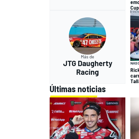
emo
Cup
Más de
JTG Daugherty
NAS
Ric
Racing
car
Tal
Últimas noticias