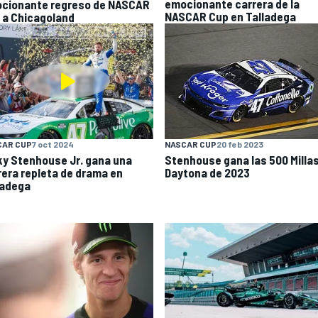
emocionante carrera de la
cionante regreso de NASCAR
NASCAR Cup en Talladega
 a Chicagoland
CAR CUP
7 oct 2024
NASCAR CUP
20 feb 2023
ky Stenhouse Jr. gana una
Stenhouse gana las 500 Milla
rera repleta de drama en
Daytona de 2023
ladega