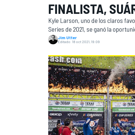
FINALISTA, SUÁ
INDYCAR
Kyle Larson, uno de los claros fa
Series de 2021, se ganó la oportun
Jim Utter
Editado:
18 oct 2021, 19:09
MOTOGP