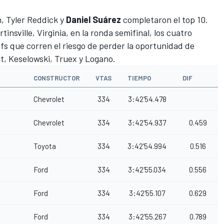
h, Tyler Reddick y
Daniel Suárez
completaron el top 10.
tinsville, Virginia, en la ronda semifinal, los cuatro
offs que corren el riesgo de perder la oportunidad de
t, Keselowski, Truex y Logano.
CONSTRUCTOR
VTAS
TIEMPO
DIF
Chevrolet
334
3:42'54.478
Chevrolet
334
3:42'54.937
0.459
Toyota
334
3:42'54.994
0.516
Ford
334
3:42'55.034
0.556
Ford
334
3:42'55.107
0.629
Ford
334
3:42'55.267
0.789