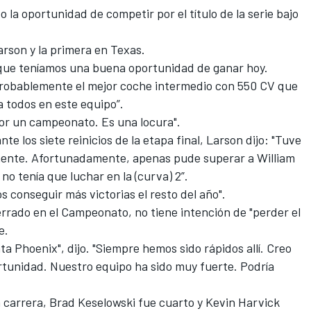
 la oportunidad de competir por el título de la serie bajo
Larson y la primera en Texas.
bía que teníamos una buena oportunidad de ganar hoy.
 probablemente el mejor coche intermedio con 550 CV que
a todos en este equipo”.
por un campeonato. Es una locura".
 los siete reinicios de la etapa final, Larson dijo: "Tuve
ente. Afortunadamente, apenas pude superar a William
no tenía que luchar en la (curva) 2”.
 conseguir más victorias el resto del año".
errado en el Campeonato, no tiene intención de "perder el
e.
a Phoenix", dijo. "Siempre hemos sido rápidos allí. Creo
tunidad. Nuestro equipo ha sido muy fuerte. Podría
a carrera, Brad Keselowski fue cuarto y Kevin Harvick