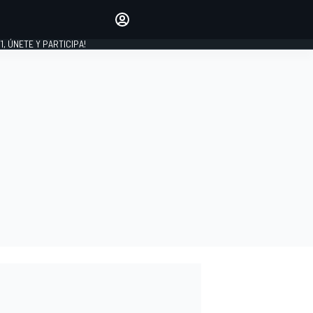
favoritos
Haz que se oiga tu voz
comentando artículos.
1, ÚNETE Y PARTICIPA!
INICIAR SESIÓN
EDICIÓN
LATINOAMÉRICA