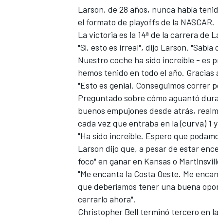
Larson, de 28 años, nunca había tenido
FÓRMULA E
el formato de playoffs de la NASCAR.
La victoria es la 14ª de la carrera de 
"Sí, esto es irreal", dijo Larson. "Sa
Nuestro coche ha sido increíble - es
hemos tenido en todo el año. Gracias 
"Esto es genial. Conseguimos correr 
Preguntado sobre cómo aguantó durante
buenos empujones desde atrás, realm
cada vez que entraba en la (curva) 1 y 
"Ha sido increíble. Espero que podamos
Larson dijo que, a pesar de estar enc
WRC
foco" en ganar en Kansas o Martinsvill
"Me encanta la Costa Oeste. Me encant
que deberíamos tener una buena opor
cerrarlo ahora".
Christopher Bell terminó tercero en l