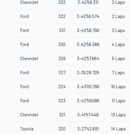
Chevrolet
332
3:42'56.311
2 Laps
Ford
332
3:42'56.574
2 Laps
Ford
331
3:42'58.790
3 Laps
Ford
330
3:42'58.388
4 Laps
Chevrolet
329
3:42'57.664
5 Laps
Ford
327
3:35'28.728
7 Laps
Ford
324
3:43'00.796
10 Laps
Ford
323
3:42'59.086
11 Laps
Chevrolet
321
3:41'57.448
13 Laps
Toyota
320
3:27'42.691
14 Laps