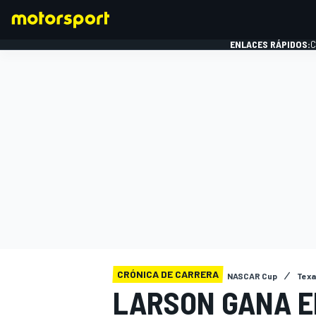
ENLACES RÁPIDOS:
C
FÓRMULA 1
CRÓNICA DE CARRERA
NASCAR Cup
Texas
LARSON GANA E