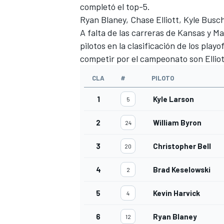
completó el top-5.
Ryan Blaney, Chase Elliott, Kyle Busc
A falta de las carreras de Kansas y Mar
pilotos en la clasificación de los play
competir por el campeonato son Elliot
CLA
#
PILOTO
1
Kyle Larson
5
2
William Byron
24
3
Christopher Bell
20
4
Brad Keselowski
2
5
Kevin Harvick
4
6
Ryan Blaney
12