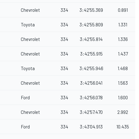
Chevrolet
334
3:42'55.369
0.891
Toyota
334
3:42'55.809
1.331
Chevrolet
334
3:42'55.814
1.336
Chevrolet
334
3:42'55.915
1.437
Toyota
334
3:42'55.946
1.468
Chevrolet
334
3:42'56.041
1.563
Ford
334
3:42'56.078
1.600
Chevrolet
334
3:42'57.470
2.992
Ford
334
3:43'04.913
10.435