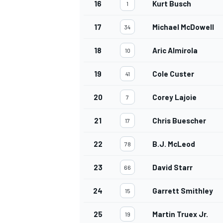
16
Kurt Busch
1
17
Michael McDowell
34
18
Aric Almirola
10
19
Cole Custer
41
20
Corey Lajoie
7
21
Chris Buescher
17
22
B.J. McLeod
78
23
David Starr
66
24
Garrett Smithley
15
25
Martin Truex Jr.
19