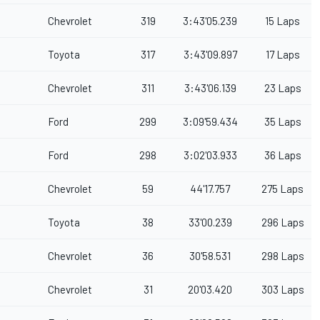
Chevrolet
319
3:43'05.239
15 Laps
Toyota
317
3:43'09.897
17 Laps
Chevrolet
311
3:43'06.139
23 Laps
Ford
299
3:09'59.434
35 Laps
Ford
298
3:02'03.933
36 Laps
Chevrolet
59
44'17.757
275 Laps
Toyota
38
33'00.239
296 Laps
Chevrolet
36
30'58.531
298 Laps
Chevrolet
31
20'03.420
303 Laps