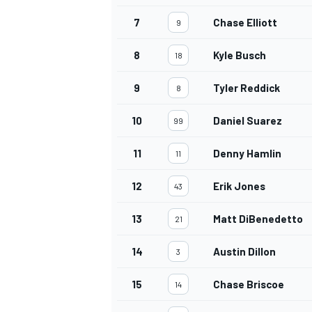
7
Chase Elliott
9
8
Kyle Busch
18
9
Tyler Reddick
8
10
Daniel Suarez
99
11
Denny Hamlin
11
12
Erik Jones
43
MÁS CATEGORÍAS
13
Matt DiBenedetto
21
14
Austin Dillon
3
15
Chase Briscoe
14