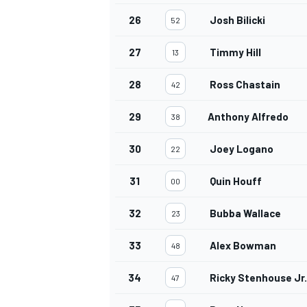
26
Josh Bilicki
52
27
Timmy Hill
13
28
Ross Chastain
42
29
Anthony Alfredo
38
30
Joey Logano
22
31
Quin Houff
00
32
Bubba Wallace
23
33
Alex Bowman
48
34
Ricky Stenhouse Jr.
47