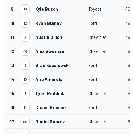
9
Kyle Busch
Toyota
400
18
10
Ryan Blaney
Ford
399
12
11
Austin Dillon
Chevrolet
399
3
12
Alex Bowman
Chevrolet
399
48
13
Brad Keselowski
Ford
399
2
14
Aric Almirola
Ford
399
10
15
Tyler Reddick
Chevrolet
398
8
16
Chase Briscoe
Ford
398
14
17
Daniel Suarez
Chevrolet
398
99