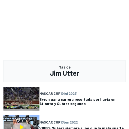
Más de
Jim Utter
NASCAR CUP
10 jul 2023
Byron gana carrera recortada por lluvia en
Atlanta y Suárez segundo
NASCAR CUP
13 jun 2022
VIDEO: Suárez siempre supo que la mala suerte