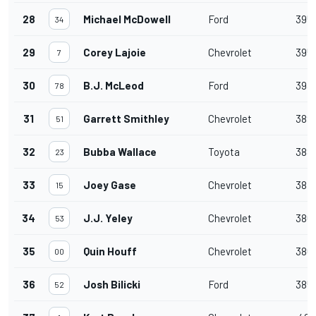
28
Michael McDowell
Ford
395
34
29
Corey Lajoie
Chevrolet
395
7
30
B.J. McLeod
Ford
393
78
31
Garrett Smithley
Chevrolet
389
51
32
Bubba Wallace
Toyota
388
23
33
Joey Gase
Chevrolet
387
15
34
J.J. Yeley
Chevrolet
386
53
35
Quin Houff
Chevrolet
386
00
36
Josh Bilicki
Ford
385
52