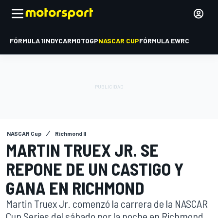
FÓRMULA 1
INDYCAR
MOTOGP
NASCAR CUP
FÓRMULA E
WRC
NASCAR Cup
Richmond II
MARTIN TRUEX JR. SE
REPONE DE UN CASTIGO Y
GANA EN RICHMOND
Martin Truex Jr. comenzó la carrera de la NASCAR
Cup Series del sábado por la noche en Richmond