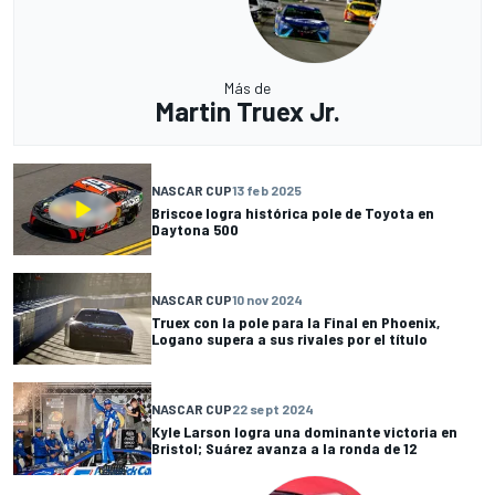
Más de
Martin Truex Jr.
NASCAR CUP
13 feb 2025
Briscoe logra histórica pole de Toyota en
Daytona 500
NASCAR CUP
10 nov 2024
Truex con la pole para la Final en Phoenix,
Logano supera a sus rivales por el título
NASCAR CUP
22 sept 2024
Kyle Larson logra una dominante victoria en
Bristol; Suárez avanza a la ronda de 12