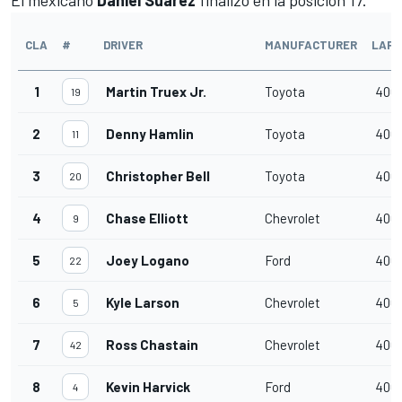
CLA
#
DRIVER
MANUFACTURER
LAPS
1
Martin Truex Jr.
Toyota
400
19
2
Denny Hamlin
Toyota
400
11
3
Christopher Bell
Toyota
400
20
4
Chase Elliott
Chevrolet
400
9
5
Joey Logano
Ford
400
22
6
Kyle Larson
Chevrolet
400
5
7
Ross Chastain
Chevrolet
400
42
8
Kevin Harvick
Ford
400
4