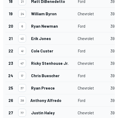
18
Matt DiBenedetto
Ford
398
21
19
William Byron
Chevrolet
398
24
20
Ryan Newman
Ford
398
6
21
Erik Jones
Chevrolet
398
43
22
Cole Custer
Ford
397
41
23
Ricky Stenhouse Jr.
Chevrolet
397
47
24
Chris Buescher
Ford
396
17
25
Ryan Preece
Chevrolet
396
37
26
Anthony Alfredo
Ford
396
38
27
Justin Haley
Chevrolet
396
77