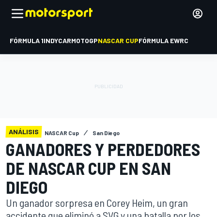
FÓRMULA 1
INDYCAR
MOTOGP
NASCAR CUP
FÓRMULA E
WRC
ANÁLISIS
NASCAR Cup
San Diego
GANADORES Y PERDEDORES
DE NASCAR CUP EN SAN
DIEGO
Un ganador sorpresa en Corey Heim, un gran
accidente que eliminó a SVG y una batalla por los