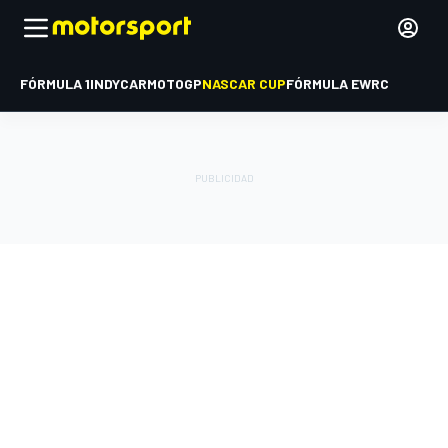
FÓRMULA 1
INDYCAR
MOTOGP
NASCAR CUP
FÓRMULA E
WRC