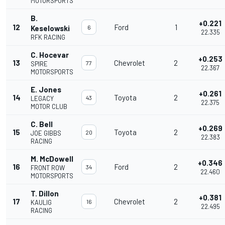
MOTORSPORTS
B.
+0.221
12
Ford
1
Keselowski
6
22.335
RFK RACING
C. Hocevar
+0.253
13
Chevrolet
2
77
SPIRE
22.367
MOTORSPORTS
E. Jones
+0.261
14
Toyota
2
43
LEGACY
22.375
MOTOR CLUB
C. Bell
+0.269
15
Toyota
2
20
JOE GIBBS
22.383
RACING
M. McDowell
+0.346
16
Ford
2
34
FRONT ROW
22.460
MOTORSPORTS
T. Dillon
+0.381
17
Chevrolet
2
16
KAULIG
22.495
RACING