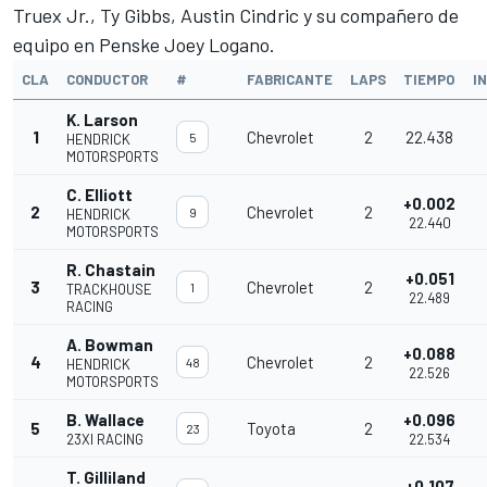
Truex Jr.
, Ty Gibbs,
Austin Cindric
y su compañero de
equipo en Penske
Joey Logano
.
CLA
CONDUCTOR
#
FABRICANTE
LAPS
TIEMPO
I
K. Larson
1
Chevrolet
2
22.438
5
HENDRICK
MOTORSPORTS
C. Elliott
+0.002
2
Chevrolet
2
9
HENDRICK
22.440
MOTORSPORTS
R. Chastain
+0.051
3
Chevrolet
2
1
TRACKHOUSE
22.489
RACING
A. Bowman
+0.088
4
Chevrolet
2
48
HENDRICK
22.526
MOTORSPORTS
B. Wallace
+0.096
5
Toyota
2
23
23XI RACING
22.534
T. Gilliland
+0.107