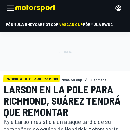
FÓRMULA 1
INDYCAR
MOTOGP
NASCAR CUP
FÓRMULA E
WRC
CRÓNICA DE CLASIFICACIÓN
NASCAR Cup
Richmond
LARSON EN LA POLE PARA
RICHMOND, SUÁREZ TENDRÁ
QUE REMONTAR
Kyle Larson resistió a un ataque tardío de su
compañero de equipo de Hendrick Motorsports