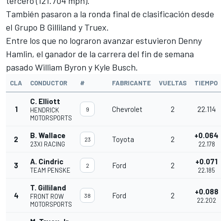
tercero (121.704 mph).
También pasaron a la ronda final de clasificación desde
el Grupo B Gilliland y Truex.
Entre los que no lograron avanzar estuvieron
Denny
Hamlin
, el ganador de la carrera del fin de semana
pasado
William Byron
y
Kyle Busch
.
CLA
CONDUCTOR
#
FABRICANTE
VUELTAS
TIEMPO
C. Elliott
1
Chevrolet
2
22.114
9
HENDRICK
MOTORSPORTS
B. Wallace
+0.064
2
Toyota
2
23
23XI RACING
22.178
A. Cindric
+0.071
3
Ford
2
2
TEAM PENSKE
22.185
T. Gilliland
+0.088
4
Ford
2
38
FRONT ROW
22.202
MOTORSPORTS