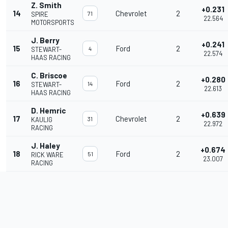
Z. Smith
+0.231
14
Chevrolet
2
71
SPIRE
22.564
MOTORSPORTS
J. Berry
+0.241
15
Ford
2
4
STEWART-
22.574
HAAS RACING
C. Briscoe
+0.280
16
Ford
2
14
STEWART-
22.613
HAAS RACING
D. Hemric
+0.639
17
Chevrolet
2
31
KAULIG
22.972
RACING
J. Haley
+0.674
18
Ford
2
51
RICK WARE
23.007
RACING