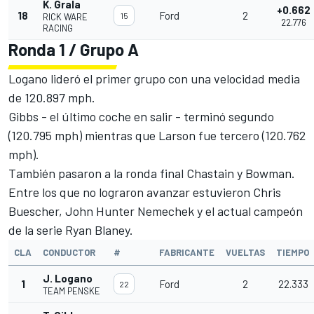
K. Grala
+0.662
18
Ford
2
15
RICK WARE
22.776
RACING
Ronda 1 / Grupo A
Logano lideró el primer grupo con una velocidad media
de 120.897 mph.
Gibbs - el último coche en salir - terminó segundo
(120.795 mph) mientras que Larson fue tercero (120.762
mph).
También pasaron a la ronda final Chastain y Bowman.
Entre los que no lograron avanzar estuvieron
Chris
Buescher
,
John Hunter Nemechek
y el actual campeón
de la serie
Ryan Blaney
.
CLA
CONDUCTOR
#
FABRICANTE
VUELTAS
TIEMPO
J. Logano
1
Ford
2
22.333
22
TEAM PENSKE