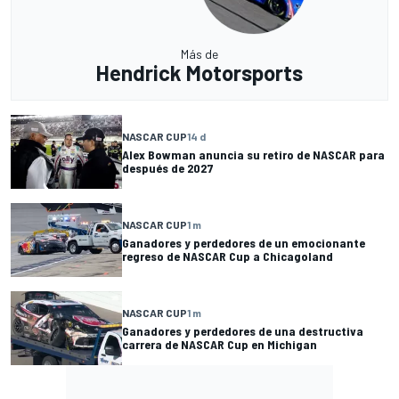
Más de
Hendrick Motorsports
NASCAR CUP
14 d
Alex Bowman anuncia su retiro de NASCAR para
después de 2027
NASCAR CUP
1 m
Ganadores y perdedores de un emocionante
regreso de NASCAR Cup a Chicagoland
NASCAR CUP
1 m
Ganadores y perdedores de una destructiva
carrera de NASCAR Cup en Michigan