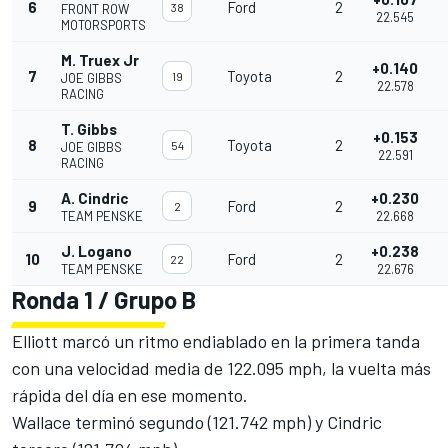
6
Ford
2
38
FRONT ROW
22.545
MOTORSPORTS
M. Truex Jr
+0.140
7
Toyota
2
19
JOE GIBBS
22.578
RACING
T. Gibbs
+0.153
8
Toyota
2
54
JOE GIBBS
22.591
RACING
A. Cindric
+0.230
9
Ford
2
2
TEAM PENSKE
22.668
J. Logano
+0.238
10
Ford
2
22
TEAM PENSKE
22.676
Ronda 1 / Grupo B
Elliott marcó un ritmo endiablado en la primera tanda
con una velocidad media de 122.095 mph, la vuelta más
rápida del día en ese momento.
Wallace terminó segundo (121.742 mph) y Cindric