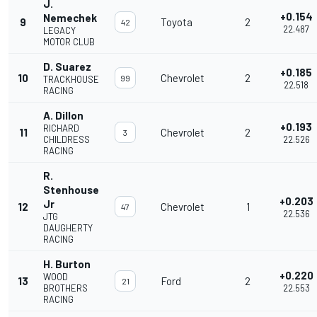
J.
+0.154
Nemechek
9
Toyota
2
42
22.487
LEGACY
MOTOR CLUB
D. Suarez
+0.185
10
Chevrolet
2
99
TRACKHOUSE
22.518
RACING
A. Dillon
+0.193
RICHARD
11
Chevrolet
2
3
CHILDRESS
22.526
RACING
R.
Stenhouse
+0.203
Jr
12
Chevrolet
1
47
22.536
JTG
DAUGHERTY
RACING
H. Burton
+0.220
WOOD
13
Ford
2
21
BROTHERS
22.553
RACING