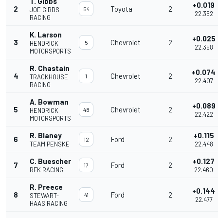
T. Gibbs
+0.019
2
Toyota
2
54
JOE GIBBS
22.352
RACING
K. Larson
+0.025
3
Chevrolet
2
5
HENDRICK
22.358
MOTORSPORTS
R. Chastain
+0.074
4
Chevrolet
2
1
TRACKHOUSE
22.407
RACING
A. Bowman
+0.089
5
Chevrolet
2
48
HENDRICK
22.422
MOTORSPORTS
R. Blaney
+0.115
6
Ford
2
12
TEAM PENSKE
22.448
C. Buescher
+0.127
7
Ford
2
17
RFK RACING
22.460
R. Preece
+0.144
8
Ford
2
41
STEWART-
22.477
HAAS RACING