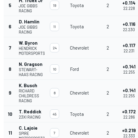
M. Truex Jr
+0.114
5
Toyota
2
19
JOE GIBBS
22.228
RACING
D. Hamlin
+0.116
6
Toyota
2
11
JOE GIBBS
22.230
RACING
W. Byron
+0.117
7
Chevrolet
2
24
HENDRICK
22.231
MOTORSPORTS
N. Gragson
+0.141
8
Ford
2
10
STEWART-
22.255
HAAS RACING
K. Busch
+0.141
RICHARD
9
Chevrolet
2
8
CHILDRESS
22.255
RACING
T. Reddick
+0.172
10
Toyota
2
45
23XI RACING
22.286
C. Lajoie
+0.219
11
Chevrolet
2
7
SPIRE
22.333