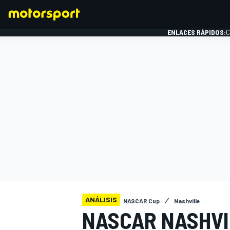
ENLACES RÁPIDOS:
C
FÓRMULA 1
ANÁLISIS
NASCAR Cup
Nashville
NASCAR NASHVI