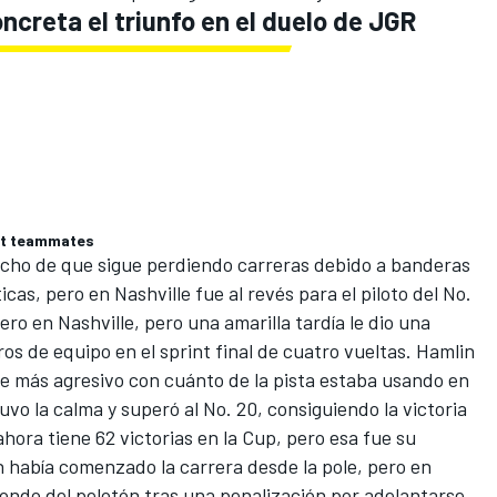
reta el triunfo en el duelo de JGR
nst teammates
echo de que sigue perdiendo carreras debido a banderas
icas, pero en Nashville fue al revés para el piloto del No.
ro en Nashville, pero una amarilla tardía le dio una
 de equipo en el sprint final de cuatro vueltas. Hamlin
ue más agresivo con cuánto de la pista estaba usando en
uvo la calma y superó al No. 20,
consiguiendo la victoria
ahora tiene 62 victorias en la Cup, pero esa fue su
n había comenzado la carrera desde la pole, pero en
ondo del pelotón tras una penalización por adelantarse