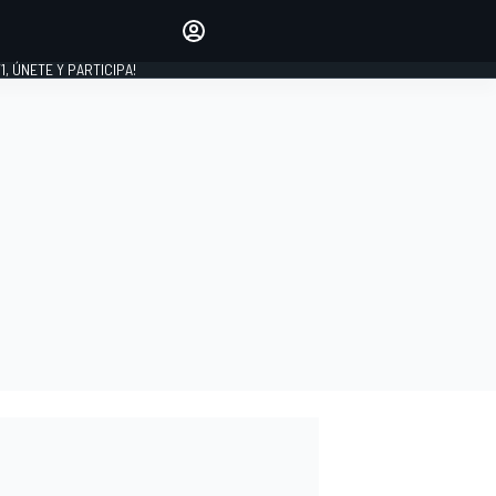
favoritos
Haz que se oiga tu voz
comentando artículos.
1, ÚNETE Y PARTICIPA!
INICIAR SESIÓN
EDICIÓN
LATINOAMÉRICA