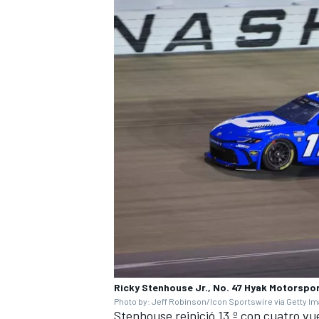
Ricky Stenhouse Jr., No. 47 Hyak Motorspor
Photo by: Jeff Robinson/Icon Sportswire via Getty I
Stenhouse reinició 13.º con cuatro vu