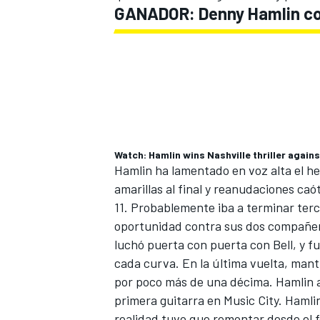
GANADOR: Denny Hamlin conc
FÓRMULA E
Watch: Hamlin wins Nashville thriller agai
Hamlin ha lamentado en voz alta el h
amarillas al final y reanudaciones caót
11. Probablemente iba a terminar terce
oportunidad contra sus dos compañeros
WRC
luchó puerta con puerta con Bell, y f
cada curva. En la última vuelta, mant
por poco más de una décima
. Hamlin 
primera guitarra en Music City. Hamli
realidad tuvo que remontar desde el f