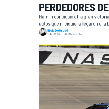
PERDEDORES DE
INDYCAR
Hamlin consiguió otra gran victoria,
autos que ni siquiera llegaron a l
Nick DeGroot
Publicado:
1 jun 2026, 21:52
MOTOGP