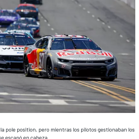
la pole position, pero mientras los pilotos gestionaban los
 se escapó en cabeza.