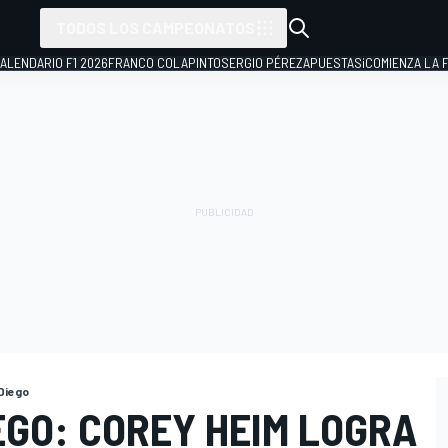
TODOS LOS CAMPEONATOS
ALENDARIO F1 2026
FRANCO COLAPINTO
SERGIO PÉREZ
APUESTAS
¡COMIENZA LA F
Diego
EGO: COREY HEIM LOGRA