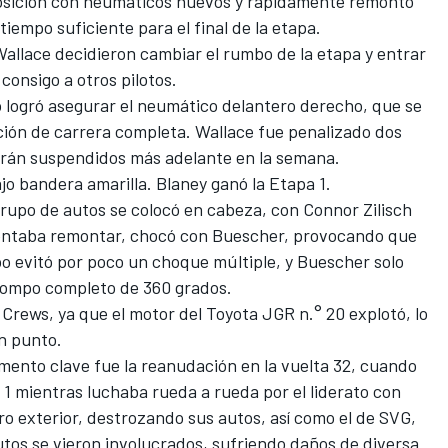
 posición con neumáticos nuevos y rápidamente remontó
iempo suficiente para el final de la etapa.
llace decidieron cambiar el rumbo de la etapa y entrar
consigo a otros pilotos.
o logró asegurar el neumático delantero derecho, que se
ción de carrera completa. Wallace fue penalizado dos
erán suspendidos más adelante en la semana.
bajo bandera amarilla. Blaney ganó la Etapa 1.
rupo de autos se colocó en cabeza, con Connor Zilisch
tentaba remontar, chocó con Buescher, provocando que
po evitó por poco un choque múltiple, y Buescher solo
rompo completo de 360 ​​grados.
Crews, ya que el motor del Toyota JGR n.° 20 explotó, lo
un punto.
mento clave fue la reanudación en la vuelta 32, cuando
a 1 mientras luchaba rueda a rueda por el liderato con
o exterior, destrozando sus autos, así como el de SVG,
autos se vieron involucrados, sufriendo daños de diversa