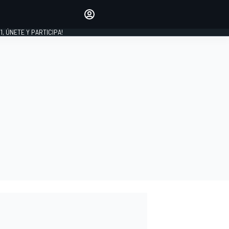
favoritos
Haz que se oiga tu voz
comentando artículos.
1, ÚNETE Y PARTICIPA!
INICIAR SESIÓN
EDICIÓN
LATINOAMÉRICA