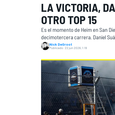
LA VICTORIA, D
INDYCAR
OTRO TOP 15
Es el momento de Heim en San Dieg
decimotercera carrera. Daniel Su
Nick DeGroot
Publicado:
22 jun 2026, 1:19
MOTOGP