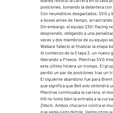
Blaney reinició la carrera en octava
posiciones, tomando la delantera con t
Con neumáticos desgastados, SVG y Wa
a boxes antes de tiempo, arrastrando 
Sin embargo, el equipo 23XI Racing n
desprendió, obligando a una penaliza
veces y dos miembros de su equipo s
Wallace falleció al finalizar la etapa 
Al comienzo de la Etapa 2, un nuevo g
liderando a Preece. Mientras SVG in
este último hiciera un trompo. El gru
perdió un par de posiciones tras un t
El siguiente abandono fue para Brent 
que significa que Bell solo obtendrá 
Mientras continuaba la carrera, el mo
Hill no tomó bien la entrada a la curv
Zilisch. Ambos chocaron contra el mur
que venía justo detrás. Varios otros 