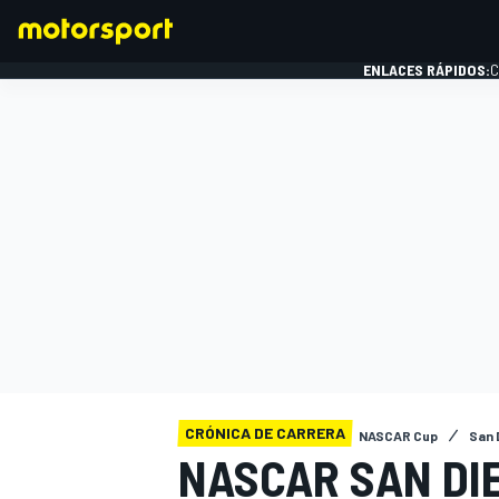
ENLACES RÁPIDOS:
C
FÓRMULA 1
CRÓNICA DE CARRERA
NASCAR Cup
San 
NASCAR SAN DI