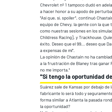
Chevrolet nº 1 tampoco dudó en adela
a hacer honor a su apodo de perturba
"Así que, sí, spoiler", continuó Chast
equipo de Chevy, la gente con la que
como nuestras sesiones en los simula
Childress Racing
], y Trackhouse. Qui
éxito. Deseo que el 99... deseo que Da
a expensas de mí".
La opinión de Chastain no ha cambia
a la frustración de Blaney tras gana
no me importa."
"Si tengo la oportunidad de
Suárez sale de Kansas por debajo de la
fabricante lo será todo y segurament
forma similar a Atlanta la pasada rond
la oportunidad?