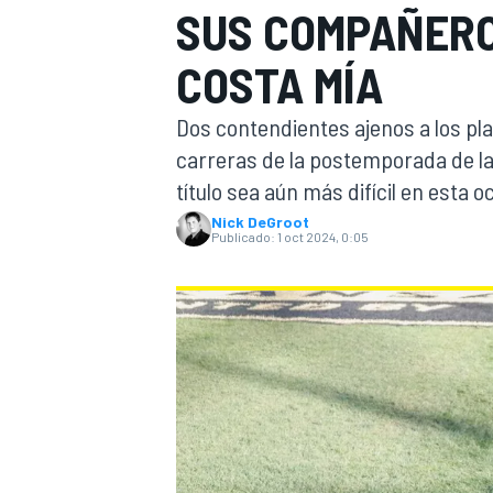
SUS COMPAÑEROS
INDYCAR
COSTA MÍA
Dos contendientes ajenos a los pl
carreras de la postemporada de la
título sea aún más difícil en esta o
Nick DeGroot
Publicado:
1 oct 2024, 0:05
MOTOGP