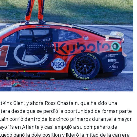
tkins Glen, y ahora
Ross Chastain
, que ha sido una
ntera desde que se perdió la oportunidad de formar parte
stain corrió dentro de los cinco primeros durante la mayor
playoffs en Atlanta y casi empujó a su compañero de
Luego ganó la pole position y lideró la mitad de la carrera