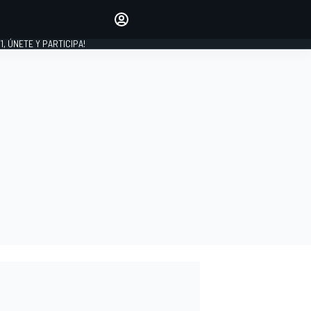
favoritos
Haz que se oiga tu voz
comentando artículos.
1, ÚNETE Y PARTICIPA!
INICIAR SESIÓN
EDICIÓN
LATINOAMÉRICA