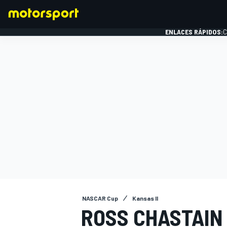
ENLACES RÁPIDOS:
C
FÓRMULA 1
NASCAR Cup
Kansas II
ROSS CHASTAIN