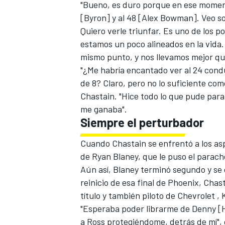
"Bueno, es duro porque en ese moment
[Byron] y al 48 [Alex Bowman]. Veo sob
Quiero verle triunfar. Es uno de los p
estamos un poco alineados en la vida
mismo punto, y nos llevamos mejor que
"¿Me habría encantado ver al 24 conduc
de 8? Claro, pero no lo suficiente com
Chastain. "Hice todo lo que pude par
me ganaba".
Siempre el perturbador
Cuando Chastain se enfrentó a los aspir
MÁS CATEGORÍAS
de
Ryan Blaney
, que le puso el parach
Aún así, Blaney terminó segundo y se
reinicio de esa final de Phoenix, Chast
título y también piloto de Chevrolet
, 
"Esperaba poder librarme de Denny [Ha
a Ross protegiéndome, detrás de mí", d