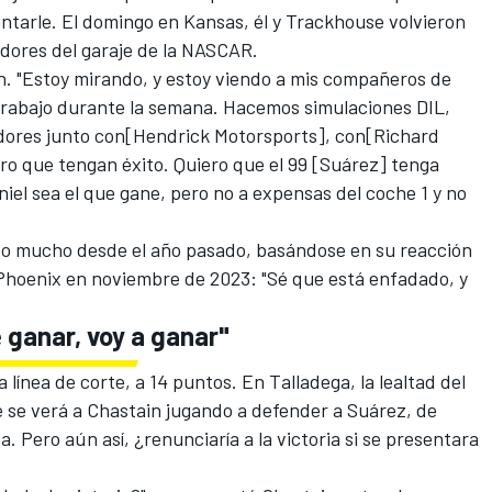
ntarle. El domingo en Kansas, él y
Trackhouse
volvieron
dores del garaje de la NASCAR.
ain. "Estoy mirando, y estoy viendo a mis compañeros de
 trabajo durante la semana. Hacemos simulaciones DIL,
dores junto con
[Hendrick Motorsports
], con
[Richard
ero que tengan éxito. Quiero que el 99 [Suárez] tenga
niel sea el que gane, pero no a expensas del coche 1 y no
do mucho desde el año pasado, basándose en su reacción
r Phoenix en noviembre de 2023:
"Sé que está enfadado, y
 ganar, voy a ganar"
 línea de corte, a 14 puntos. En Talladega, la lealtad del
e se verá a Chastain jugando a defender a Suárez, de
a. Pero aún así, ¿renunciaría a la victoria si se presentara