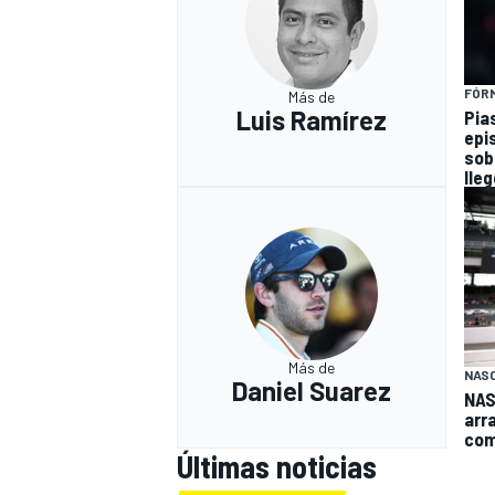
FÓRM
Más de
Luis Ramírez
Pia
epi
sob
lleg
Más de
NAS
Daniel Suarez
NAS
arr
com
Últimas noticias