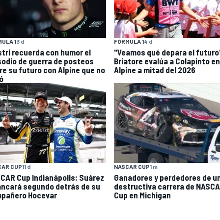
ULA 1
3 d
FÓRMULA 1
4 d
stri recuerda con humor el
"Veamos qué depara el futuro
sodio de guerra de posteos
Briatore evalúa a Colapinto en
re su futuro con Alpine que no
Alpine a mitad del 2026
ó
CAR CUP
11 d
NASCAR CUP
1 m
CAR Cup Indianápolis: Suárez
Ganadores y perdedores de u
ancará segundo detrás de su
destructiva carrera de NASC
pañero Hocevar
Cup en Michigan