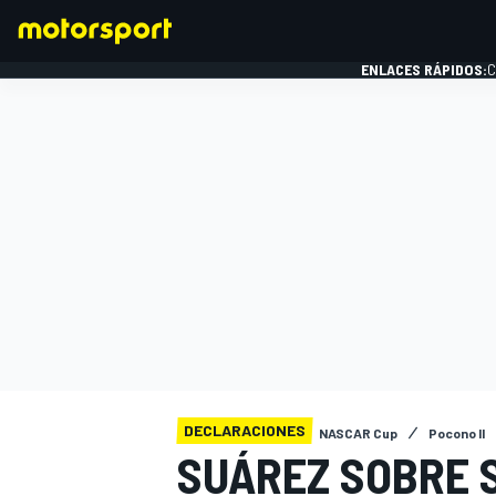
ENLACES RÁPIDOS:
C
FÓRMULA 1
DECLARACIONES
NASCAR Cup
Pocono II
SUÁREZ SOBRE 