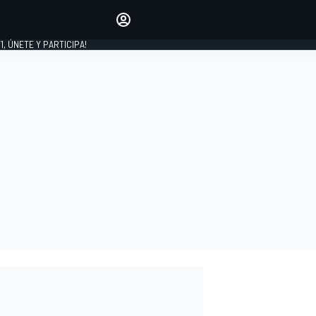
favoritos
Haz que se oiga tu voz
comentando artículos.
1, ÚNETE Y PARTICIPA!
INICIAR SESIÓN
EDICIÓN
LATINOAMÉRICA