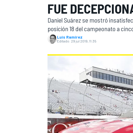
FUE DECEPCION
INDYCAR
Daniel Suárez se mostró insatisfec
posición 18 del campeonato a cinco
Luis Ramírez
Editado:
29 jul 2019, 11:35
MOTOGP