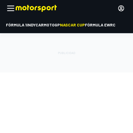
FÓRMULA 1
INDYCAR
MOTOGP
NASCAR CUP
FÓRMULA E
WRC