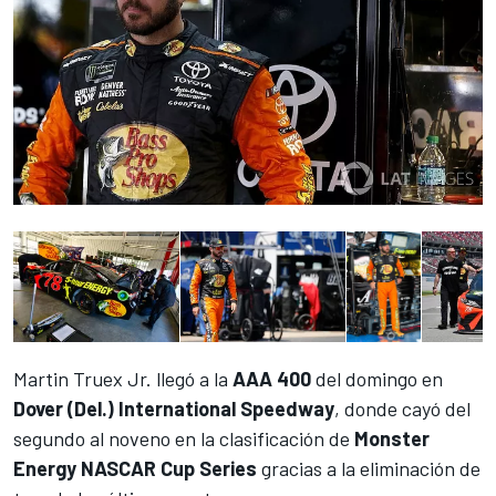
Martin Truex Jr.
llegó a la
AAA 400
del domingo en
Dover (Del.) International Speedway
, donde cayó del
segundo al noveno en la clasificación de
Monster
Energy NASCAR Cup Series
gracias a la eliminación de