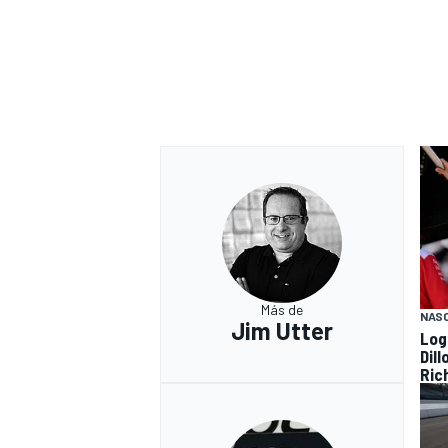
Más de
NAS
Jim Utter
Log
Dil
Ric