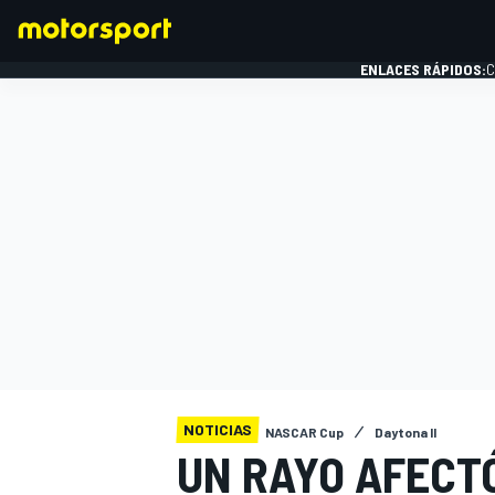
ENLACES RÁPIDOS:
C
FÓRMULA 1
NOTICIAS
NASCAR Cup
Daytona II
UN RAYO AFECT