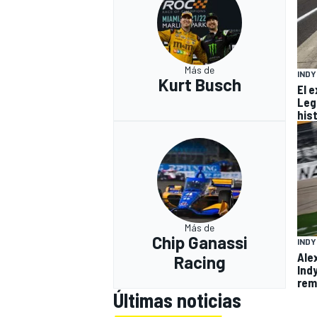
Más de
IND
Kurt Busch
El 
Leg
hist
Más de
Chip Ganassi
IND
Ale
Racing
Ind
rem
Últimas noticias