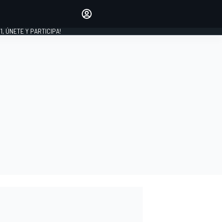
favoritos
Haz que se oiga tu voz
comentando artículos.
1, ÚNETE Y PARTICIPA!
INICIAR SESIÓN
EDICIÓN
LATINOAMÉRICA