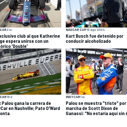
YCAR
2 m
NASCAR CUP
15 ago 2024
exclusivo club al que Katherine
Kurt Busch fue detenido por
ge espera unirse con un
conducir alcoholizado
órico 'Double'
YCAR
18 d
INDYCAR
1 m
x Palou gana la carrera de
Palou se muestra "triste" por 
yCar en Nashville; Pato O'Ward
marcha de Scott Dixon de
onta
Ganassi: "No estaría aquí sin 