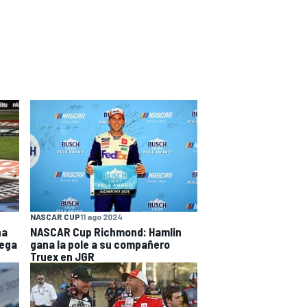
NASCAR CUP
11 ago 2024
na
NASCAR Cup Richmond: Hamlin
lega
gana la pole a su compañero
Truex en JGR