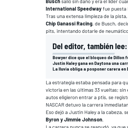
Busch
salió sin daño y era el líder cu
FÓRMULA E
International Speedway
fue puesta 
Tras una extensa limpieza de la pista,
Chip Ganassi Racing
, de Busch, deci
pits, intentando dotarle de neumático
Del editor, también lee:
Bowyer dice que el bloqueo de Dillon f
Justin Haley gana en Daytona una carr
La lluvia obliga a posponer carera en
La estrategia estaba pensada para qu
victoria en las últimas 33 vueltas; si
WRC
autos eligieron entrar a ptis, se regis
NASCAR detuvo la carrera inmediatame
Eso dejó a Justin Haley a la cabeza,
se
Byron y Jimmie Johnson
.
La carrera nunca se reanudó, ya que 