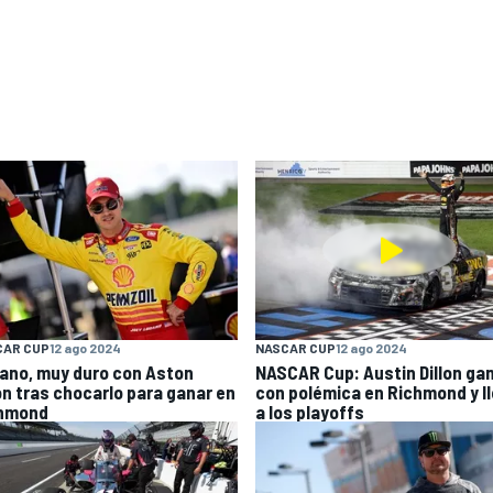
CAR CUP
12 ago 2024
NASCAR CUP
12 ago 2024
ano, muy duro con Aston
NASCAR Cup: Austin Dillon ga
lon tras chocarlo para ganar en
con polémica en Richmond y l
hmond
a los playoffs