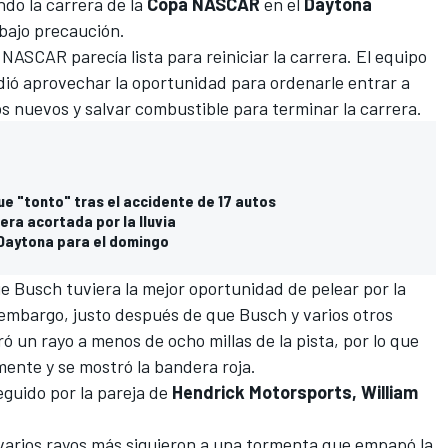
ando la carrera de la
Copa NASCAR
en el
Daytona
bajo precaución.
 NASCAR parecía lista para reiniciar la carrera. El equipo
dió aprovechar la oportunidad para ordenarle entrar a
s nuevos y salvar combustible para terminar la carrera.
ue "tonto" tras el accidente de 17 autos
era acortada por la lluvia
 Daytona para el domingo
e Busch tuviera la mejor oportunidad de pelear por la
n embargo, justo después de que Busch y varios otros
tró un rayo a menos de ocho millas de la pista, por lo que
nte y se mostró la bandera roja.
guido por la pareja de
Hendrick Motorsports, William
varios rayos más siguieron a una tormenta que empapó la