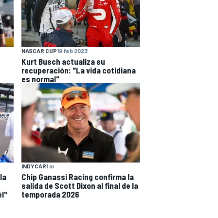
NASCAR CUP
19 feb 2023
Kurt Busch actualiza su
recuperación: "La vida cotidiana
es normal"
INDYCAR
1 m
la
Chip Ganassi Racing confirma la
salida de Scott Dixon al final de la
él"
temporada 2026