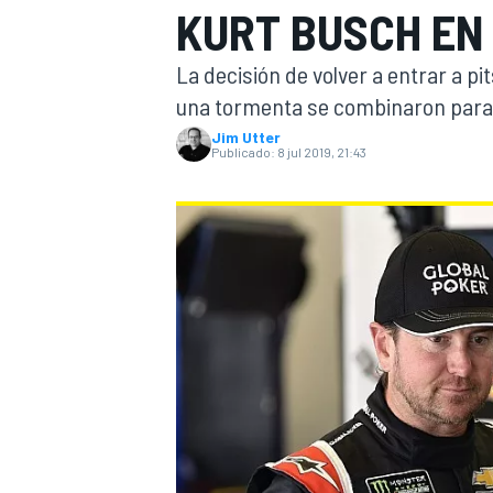
KURT BUSCH EN
INDYCAR
La decisión de volver a entrar a p
una tormenta se combinaron para i
Jim Utter
Publicado:
8 jul 2019, 21:43
MOTOGP