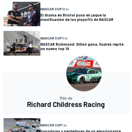
NASCAR CUP
10 m
El drama en Bristol puso en jaque la
clasificación de los playoffs de NASCAR
NASCAR CUP
11 m
NASCAR Richmond: Dillon gana, Suárez repite
un nuevo top 10
Más de
Richard Childress Racing
NASCAR CUP
1 m
Ganadores y perdedores de un emocionante