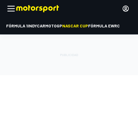
FÓRMULA 1
INDYCAR
MOTOGP
NASCAR CUP
FÓRMULA E
WRC