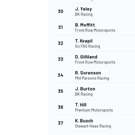
J. Yeley
30
BK Racing
B. Moffitt
31
Front Row Motorsports
T. Kvapil
32
Go FAS Racing
D. Gilliland
33
Front Row Motorsports
R. Sorenson
34
Phil Parsons Racing
MÁS CATEGORÍAS
J. Burton
35
BK Racing
T. Hill
36
Premium Motorsports
K. Busch
37
Stewart-Haas Racing