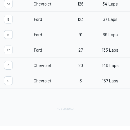
Chevrolet
126
34 Laps
33
Ford
123
37 Laps
9
Ford
91
69 Laps
6
Ford
27
133 Laps
17
Chevrolet
20
140 Laps
4
Chevrolet
3
157 Laps
5