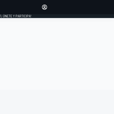
favoritos
Haz que se oiga tu voz
comentando artículos.
1, ÚNETE Y PARTICIPA!
INICIAR SESIÓN
EDICIÓN
LATINOAMÉRICA