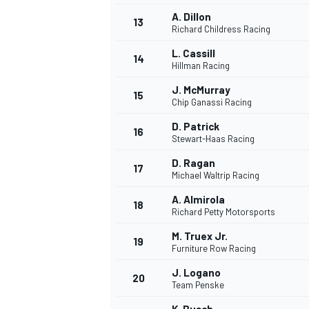
A. Dillon
FÓRMULA E
13
Richard Childress Racing
L. Cassill
14
Hillman Racing
J. McMurray
15
Chip Ganassi Racing
D. Patrick
16
Stewart-Haas Racing
D. Ragan
17
Michael Waltrip Racing
A. Almirola
18
Richard Petty Motorsports
WRC
M. Truex Jr.
19
Furniture Row Racing
J. Logano
20
Team Penske