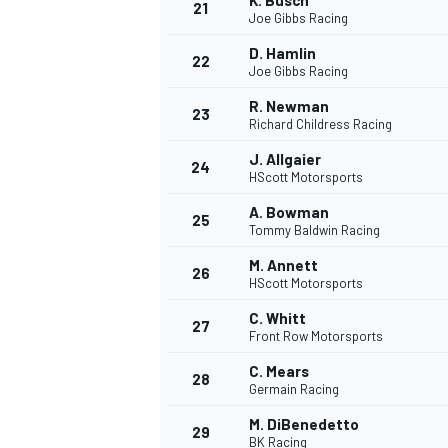
K. Busch
21
Joe Gibbs Racing
D. Hamlin
22
Joe Gibbs Racing
R. Newman
23
Richard Childress Racing
J. Allgaier
24
HScott Motorsports
A. Bowman
25
Tommy Baldwin Racing
M. Annett
26
HScott Motorsports
C. Whitt
27
Front Row Motorsports
C. Mears
28
Germain Racing
M. DiBenedetto
29
BK Racing