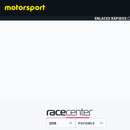
ENLACES RÁPIDOS:
C
FÓRMULA 1
presentado por
POCONO II