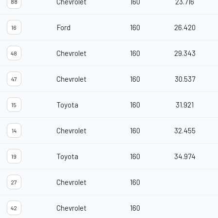
Chevrolet
160
23.716
88
Ford
160
26.420
16
Chevrolet
160
29.343
48
Chevrolet
160
30.537
47
Toyota
160
31.921
15
Chevrolet
160
32.455
14
Toyota
160
34.974
19
Chevrolet
160
27
Chevrolet
160
42