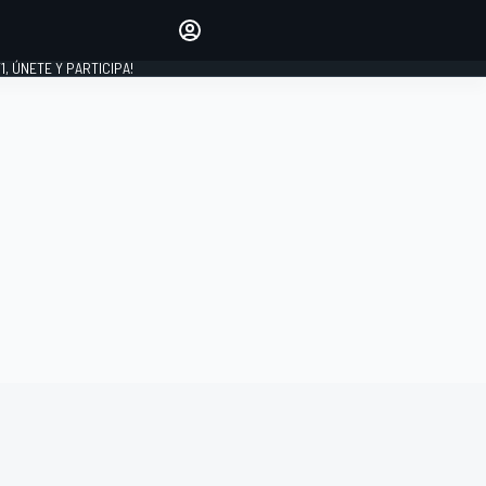
favoritos
Haz que se oiga tu voz
comentando artículos.
1, ÚNETE Y PARTICIPA!
INICIAR SESIÓN
EDICIÓN
LATINOAMÉRICA