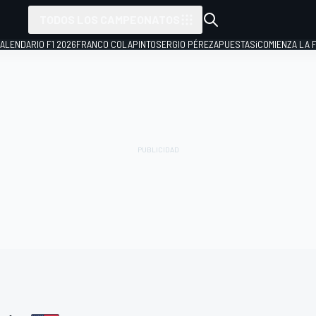
TODOS LOS CAMPEONATOS
ALENDARIO F1 2026
FRANCO COLAPINTO
SERGIO PÉREZ
APUESTAS
¡COMIENZA LA F