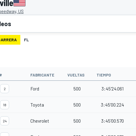
ille
Speedway, US
deos
CARRERA
FL
#
FABRICANTE
VUELTAS
TIEMPO
Ford
500
3:45'24.061
2
Toyota
500
3:45'00.224
18
Chevrolet
500
3:45'00.570
24