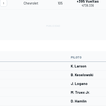
+395 Vueltas
Chevrolet
105
1
47'38.336
PILOTO
K. Larson
B. Keselowski
J. Logano
M. Truex Jr.
D. Hamlin