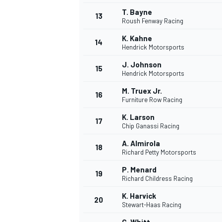
T. Bayne
FÓRMULA E
13
Roush Fenway Racing
K. Kahne
14
Hendrick Motorsports
J. Johnson
15
Hendrick Motorsports
M. Truex Jr.
16
Furniture Row Racing
K. Larson
17
Chip Ganassi Racing
A. Almirola
18
Richard Petty Motorsports
WRC
P. Menard
19
Richard Childress Racing
K. Harvick
20
Stewart-Haas Racing