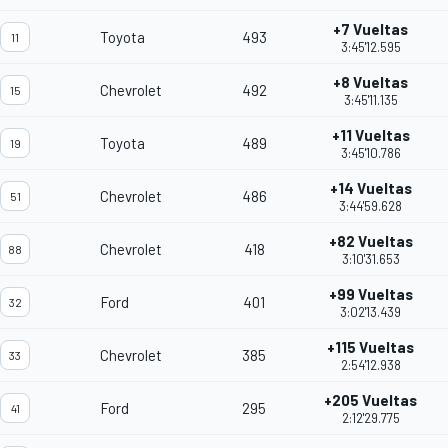
+7 Vueltas
Toyota
493
11
3:45'12.595
+8 Vueltas
Chevrolet
492
15
3:45'11.135
+11 Vueltas
Toyota
489
19
3:45'10.786
+14 Vueltas
Chevrolet
486
51
3:44'59.628
+82 Vueltas
Chevrolet
418
88
3:10'31.653
+99 Vueltas
Ford
401
32
3:02'13.439
+115 Vueltas
Chevrolet
385
33
2:54'12.938
+205 Vueltas
Ford
295
41
2:12'29.775