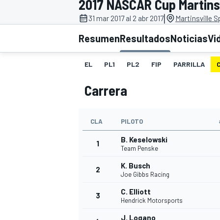
2017 NASCAR Cup Martinsv
|
INDYCAR
31 mar 2017 al 2 abr 2017
Martinsville 
Resumen
Resultados
Noticias
Vi
EL
PL1
PL2
FIP
PARRILLA
Carrera
CLA
PILOTO
B. Keselowski
1
Team Penske
MOTOGP
K. Busch
2
Joe Gibbs Racing
C. Elliott
3
Hendrick Motorsports
J. Logano