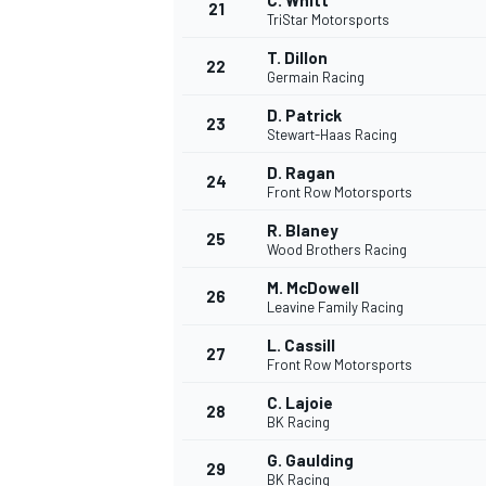
C. Whitt
21
TriStar Motorsports
T. Dillon
22
Germain Racing
D. Patrick
23
Stewart-Haas Racing
D. Ragan
24
Front Row Motorsports
R. Blaney
25
Wood Brothers Racing
M. McDowell
26
Leavine Family Racing
L. Cassill
27
Front Row Motorsports
C. Lajoie
28
BK Racing
G. Gaulding
29
BK Racing