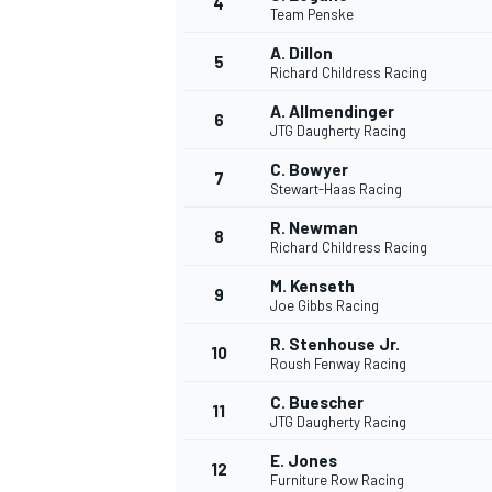
4
Team Penske
A. Dillon
5
Richard Childress Racing
A. Allmendinger
6
JTG Daugherty Racing
C. Bowyer
7
Stewart-Haas Racing
NASCAR CUP
R. Newman
8
Richard Childress Racing
M. Kenseth
9
Joe Gibbs Racing
R. Stenhouse Jr.
10
Roush Fenway Racing
C. Buescher
11
JTG Daugherty Racing
E. Jones
12
Furniture Row Racing