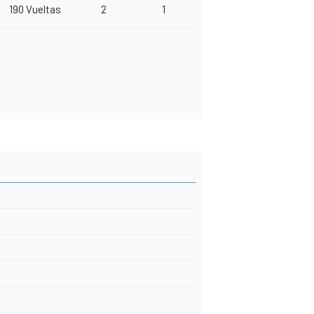
190 Vueltas
2
1