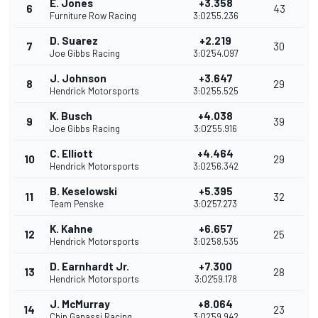
E. Jones
+3.358
6
43
Furniture Row Racing
3:02'55.236
D. Suarez
+2.219
7
30
Joe Gibbs Racing
3:02'54.097
J. Johnson
+3.647
8
29
Hendrick Motorsports
3:02'55.525
K. Busch
+4.038
9
39
Joe Gibbs Racing
3:02'55.916
C. Elliott
+4.464
10
29
Hendrick Motorsports
3:02'56.342
B. Keselowski
+5.395
11
32
Team Penske
3:02'57.273
K. Kahne
+6.657
12
25
Hendrick Motorsports
3:02'58.535
D. Earnhardt Jr.
+7.300
13
28
Hendrick Motorsports
3:02'59.178
J. McMurray
+8.064
14
23
Chip Ganassi Racing
3:02'59.942