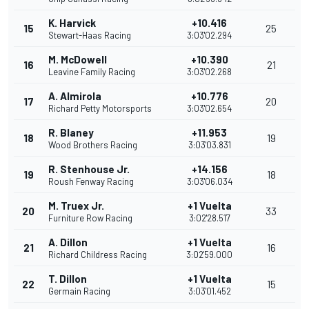
K. Harvick
+10.416
15
25
Stewart-Haas Racing
3:03'02.294
M. McDowell
+10.390
16
21
Leavine Family Racing
3:03'02.268
A. Almirola
+10.776
17
20
Richard Petty Motorsports
3:03'02.654
R. Blaney
+11.953
18
19
Wood Brothers Racing
3:03'03.831
R. Stenhouse Jr.
+14.156
19
18
Roush Fenway Racing
3:03'06.034
M. Truex Jr.
+1 Vuelta
20
33
Furniture Row Racing
3:02'28.517
A. Dillon
+1 Vuelta
21
16
Richard Childress Racing
3:02'59.000
T. Dillon
+1 Vuelta
22
15
Germain Racing
3:03'01.452