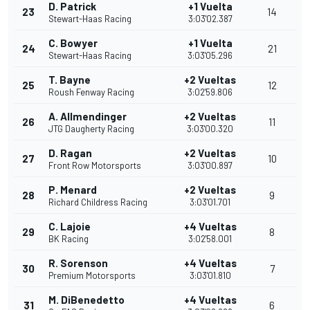
D. Patrick
+1 Vuelta
23
14
Stewart-Haas Racing
3:03'02.387
C. Bowyer
+1 Vuelta
24
21
Stewart-Haas Racing
3:03'05.296
T. Bayne
+2 Vueltas
25
12
Roush Fenway Racing
3:02'59.806
A. Allmendinger
+2 Vueltas
26
11
JTG Daugherty Racing
3:03'00.320
D. Ragan
+2 Vueltas
27
10
Front Row Motorsports
3:03'00.897
P. Menard
+2 Vueltas
28
9
Richard Childress Racing
3:03'01.701
C. Lajoie
+4 Vueltas
29
8
BK Racing
3:02'58.001
R. Sorenson
+4 Vueltas
30
7
Premium Motorsports
3:03'01.810
M. DiBenedetto
+4 Vueltas
31
6