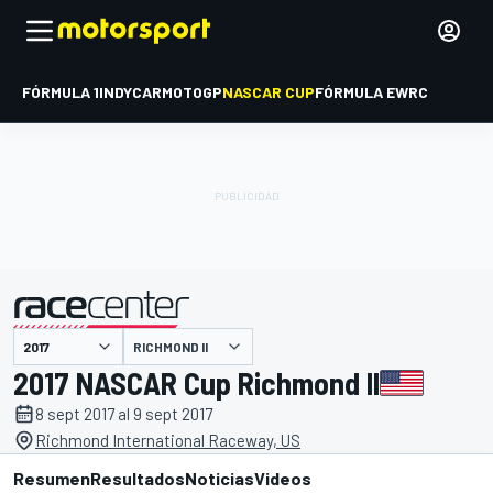
FÓRMULA 1
INDYCAR
MOTOGP
NASCAR CUP
FÓRMULA E
WRC
RICHMOND II
presentado por
2017 NASCAR Cup Richmond II
8 sept 2017 al 9 sept 2017
Richmond International Raceway, US
Resumen
Resultados
Noticias
Videos