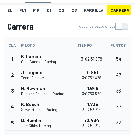
EL
PL1
FIP
Q1
Q2
Q3
PARRILLA
CARRERA
Carrera
Todas las estadísticas
CLA
PILOTO
TIEMPO
PUNTOS
K. Larson
1
3:02'51.878
54
Chip Ganassi Racing
J. Logano
+0.951
2
47
Team Penske
3:02'52.829
R. Newman
+1.646
3
36
Richard Childress Racing
3:02'53.524
K. Busch
+1.735
4
37
Stewart-Haas Racing
3:02'53.613
D. Hamlin
+2.434
5
32
Joe Gibbs Racing
3:02'54.312