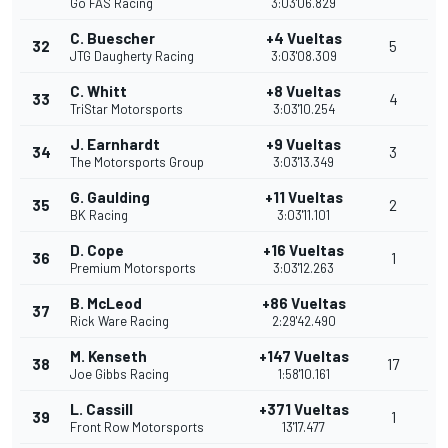
Go FAS Racing
3:03'06.829
C. Buescher
+4 Vueltas
32
5
JTG Daugherty Racing
3:03'08.309
C. Whitt
+8 Vueltas
33
4
TriStar Motorsports
3:03'10.254
J. Earnhardt
+9 Vueltas
34
3
The Motorsports Group
3:03'13.349
G. Gaulding
+11 Vueltas
35
2
BK Racing
3:03'11.101
D. Cope
+16 Vueltas
36
1
Premium Motorsports
3:03'12.263
B. McLeod
+86 Vueltas
37
Rick Ware Racing
2:29'42.490
M. Kenseth
+147 Vueltas
38
17
Joe Gibbs Racing
1:58'10.161
L. Cassill
+371 Vueltas
39
1
Front Row Motorsports
13'17.477