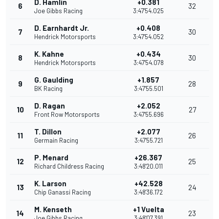
D. Hamlin
+0.381
6
32
Joe Gibbs Racing
3:47'54.025
D. Earnhardt Jr.
+0.408
7
30
Hendrick Motorsports
3:47'54.052
K. Kahne
+0.434
8
30
Hendrick Motorsports
3:47'54.078
G. Gaulding
+1.857
9
28
BK Racing
3:47'55.501
D. Ragan
+2.052
10
27
Front Row Motorsports
3:47'55.696
T. Dillon
+2.077
11
26
Germain Racing
3:47'55.721
P. Menard
+26.367
12
25
Richard Childress Racing
3:48'20.011
K. Larson
+42.528
13
24
Chip Ganassi Racing
3:48'36.172
M. Kenseth
+1 Vuelta
14
23
Joe Gibbs Racing
3:48'07.391