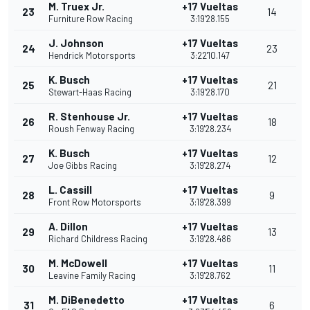
M. Truex Jr.
+17 Vueltas
23
14
Furniture Row Racing
3:19'28.155
J. Johnson
+17 Vueltas
24
23
Hendrick Motorsports
3:22'10.147
K. Busch
+17 Vueltas
25
21
Stewart-Haas Racing
3:19'28.170
R. Stenhouse Jr.
+17 Vueltas
26
18
Roush Fenway Racing
3:19'28.234
K. Busch
+17 Vueltas
27
12
Joe Gibbs Racing
3:19'28.274
L. Cassill
+17 Vueltas
28
9
Front Row Motorsports
3:19'28.399
A. Dillon
+17 Vueltas
29
13
Richard Childress Racing
3:19'28.486
M. McDowell
+17 Vueltas
30
11
Leavine Family Racing
3:19'28.762
M. DiBenedetto
+17 Vueltas
31
6