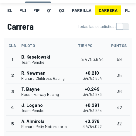
EL
PL1
FIP
Q1
Q2
PARRILLA
CARRERA
FL
Carrera
Todas las estadísticas
CLA
PILOTO
TIEMPO
PUNTOS
B. Keselowski
1
3:47'53.644
59
Team Penske
R. Newman
+0.210
2
35
Richard Childress Racing
3:47'53.854
T. Bayne
+0.249
3
36
Roush Fenway Racing
3:47'53.893
J. Logano
+0.291
4
42
Team Penske
3:47'53.935
A. Almirola
+0.378
5
32
Richard Petty Motorsports
3:47'54.022