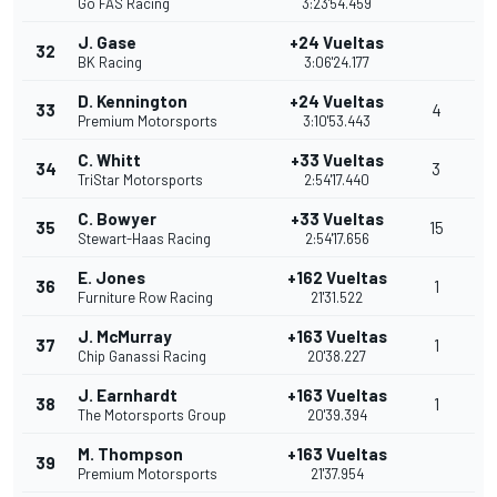
Go FAS Racing
3:23'54.459
J. Gase
+24 Vueltas
32
BK Racing
3:06'24.177
D. Kennington
+24 Vueltas
33
4
Premium Motorsports
3:10'53.443
C. Whitt
+33 Vueltas
34
3
TriStar Motorsports
2:54'17.440
C. Bowyer
+33 Vueltas
35
15
Stewart-Haas Racing
2:54'17.656
E. Jones
+162 Vueltas
36
1
Furniture Row Racing
21'31.522
J. McMurray
+163 Vueltas
37
1
Chip Ganassi Racing
20'38.227
J. Earnhardt
+163 Vueltas
38
1
The Motorsports Group
20'39.394
M. Thompson
+163 Vueltas
39
Premium Motorsports
21'37.954