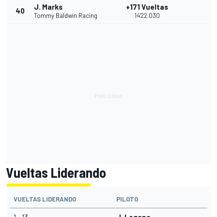
J. Marks
+171 Vueltas
40
Tommy Baldwin Racing
14'22.030
Vueltas Liderando
VUELTAS LIDERANDO
PILOTO