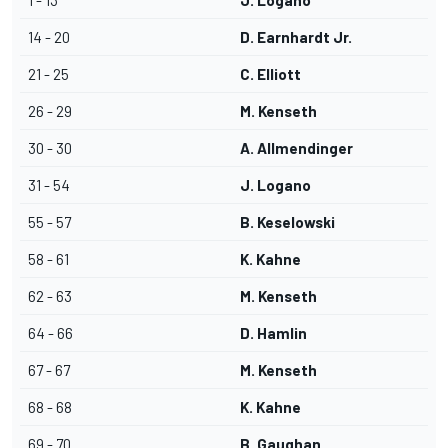
1 - 13
J. Logano
14 - 20
D. Earnhardt Jr.
21 - 25
C. Elliott
26 - 29
M. Kenseth
30 - 30
A. Allmendinger
31 - 54
J. Logano
55 - 57
B. Keselowski
58 - 61
K. Kahne
62 - 63
M. Kenseth
64 - 66
D. Hamlin
67 - 67
M. Kenseth
68 - 68
K. Kahne
69 - 70
B. Gaughan