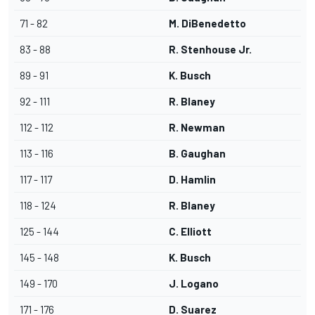
71 - 82
M. DiBenedetto
83 - 88
R. Stenhouse Jr.
89 - 91
K. Busch
92 - 111
R. Blaney
112 - 112
R. Newman
113 - 116
B. Gaughan
117 - 117
D. Hamlin
118 - 124
R. Blaney
125 - 144
C. Elliott
145 - 148
K. Busch
149 - 170
J. Logano
171 - 176
D. Suarez