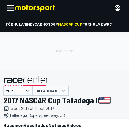
FÓRMULA 1
INDYCAR
MOTOGP
NASCAR CUP
FÓRMULA E
WRC
TALLADEGA II
presentado por
2017 NASCAR Cup Talladega II
13 oct 2017 al 15 oct 2017
Talladega Superspeedway, US
Resumen
Resultados
Noticias
Videos