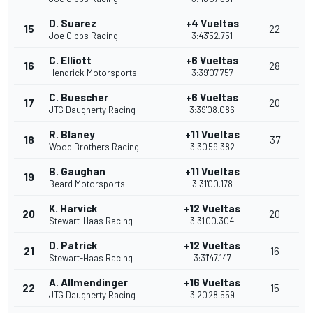
D. Suarez
+4 Vueltas
15
22
Joe Gibbs Racing
3:43'52.751
C. Elliott
+6 Vueltas
16
28
Hendrick Motorsports
3:39'07.757
C. Buescher
+6 Vueltas
17
20
JTG Daugherty Racing
3:39'08.086
R. Blaney
+11 Vueltas
18
37
Wood Brothers Racing
3:30'59.382
B. Gaughan
+11 Vueltas
19
Beard Motorsports
3:31'00.178
K. Harvick
+12 Vueltas
20
20
Stewart-Haas Racing
3:31'00.304
D. Patrick
+12 Vueltas
21
16
Stewart-Haas Racing
3:31'47.147
A. Allmendinger
+16 Vueltas
22
15
JTG Daugherty Racing
3:20'28.559