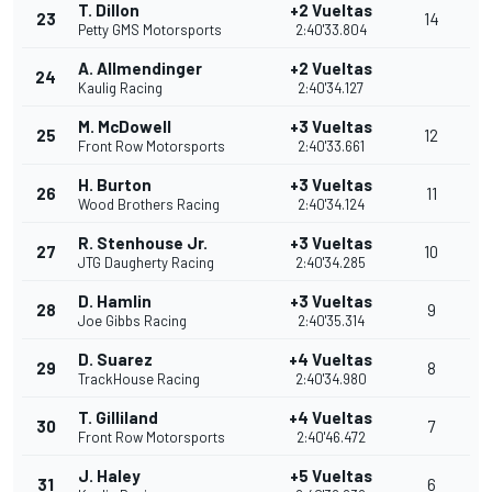
T. Dillon
+2 Vueltas
23
14
Petty GMS Motorsports
2:40'33.804
A. Allmendinger
+2 Vueltas
24
Kaulig Racing
2:40'34.127
M. McDowell
+3 Vueltas
25
12
Front Row Motorsports
2:40'33.661
H. Burton
+3 Vueltas
26
11
Wood Brothers Racing
2:40'34.124
R. Stenhouse Jr.
+3 Vueltas
27
10
JTG Daugherty Racing
2:40'34.285
D. Hamlin
+3 Vueltas
28
9
Joe Gibbs Racing
2:40'35.314
D. Suarez
+4 Vueltas
29
8
TrackHouse Racing
2:40'34.980
T. Gilliland
+4 Vueltas
30
7
Front Row Motorsports
2:40'46.472
J. Haley
+5 Vueltas
31
6