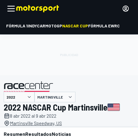
FÓRMULA 1
INDYCAR
MOTOGP
NASCAR CUP
FÓRMULA E
WRC
MARTINSVILLE
presentado por
2022 NASCAR Cup Martinsville
8 abr 2022 al 9 abr 2022
Martinsville Speedway, US
Resumen
Resultados
Noticias