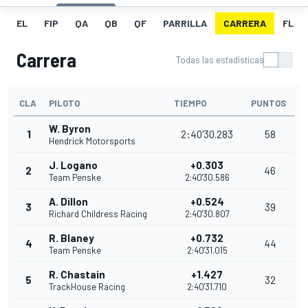
EL
FIP
QA
QB
QF
PARRILLA
CARRERA
FL
Carrera
Todas las estadísticas
CLA
PILOTO
TIEMPO
PUNTOS
W. Byron
1
2:40'30.283
58
Hendrick Motorsports
J. Logano
+0.303
2
46
Team Penske
2:40'30.586
A. Dillon
+0.524
3
39
Richard Childress Racing
2:40'30.807
R. Blaney
+0.732
4
44
Team Penske
2:40'31.015
R. Chastain
+1.427
5
32
TrackHouse Racing
2:40'31.710