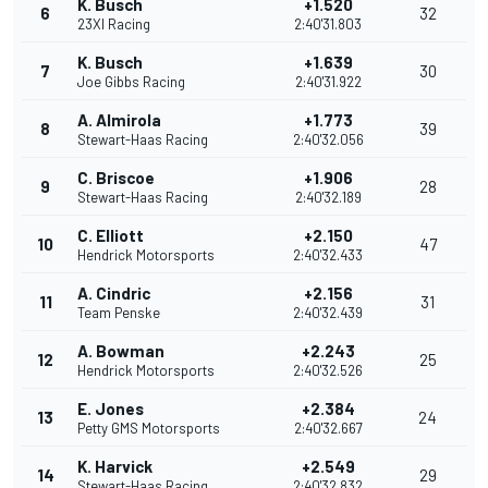
K. Busch
+1.520
6
32
23XI Racing
2:40'31.803
K. Busch
+1.639
7
30
Joe Gibbs Racing
2:40'31.922
A. Almirola
+1.773
8
39
Stewart-Haas Racing
2:40'32.056
C. Briscoe
+1.906
9
28
Stewart-Haas Racing
2:40'32.189
C. Elliott
+2.150
10
47
Hendrick Motorsports
2:40'32.433
A. Cindric
+2.156
11
31
Team Penske
2:40'32.439
A. Bowman
+2.243
12
25
Hendrick Motorsports
2:40'32.526
E. Jones
+2.384
13
24
Petty GMS Motorsports
2:40'32.667
K. Harvick
+2.549
14
29
Stewart-Haas Racing
2:40'32.832