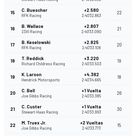
C. Buescher
+2.580
15
22
RFK Racing
2:40'32.863
B. Wallace
+2.807
16
21
23XI Racing
2:40'33.090
B. Keselowski
+2.825
17
20
RFK Racing
2:40'33.108
T. Reddick
+3.220
18
19
Richard Childress Racing
2:40'33.503
K. Larson
+4.382
19
18
Hendrick Motorsports
2:40'34.665
C. Bell
+1 Vuelta
20
26
Joe Gibbs Racing
2:40'33.385
C. Custer
+1 Vuelta
21
30
Stewart-Haas Racing
2:40'33.993
M. Truex Jr.
+2 Vueltas
22
15
Joe Gibbs Racing
2:40'33.773