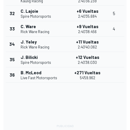
Kaulig Racing
2:40'36.239
C. Lajoie
+6 Vueltas
32
5
Spire Motorsports
2:40'35.684
C. Ware
+9 Vueltas
33
4
Rick Ware Racing
2:40'38.456
J. Yeley
+11 Vueltas
34
Rick Ware Racing
2:40'40.062
J. Bilicki
+12 Vueltas
35
Spire Motorsports
2:40'38.030
B. McLeod
+271 Vueltas
36
Live Fast Motorsports
54'59.962