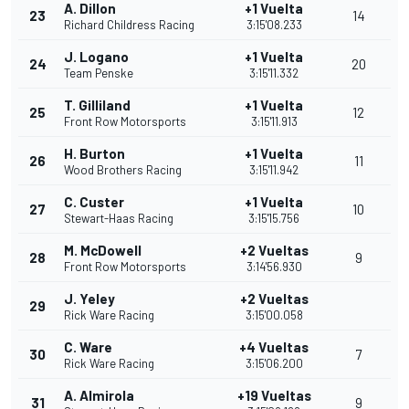
A. Dillon
+1 Vuelta
23
14
Richard Childress Racing
3:15'08.233
J. Logano
+1 Vuelta
24
20
Team Penske
3:15'11.332
T. Gilliland
+1 Vuelta
25
12
Front Row Motorsports
3:15'11.913
H. Burton
+1 Vuelta
26
11
Wood Brothers Racing
3:15'11.942
C. Custer
+1 Vuelta
27
10
Stewart-Haas Racing
3:15'15.756
M. McDowell
+2 Vueltas
28
9
Front Row Motorsports
3:14'56.930
J. Yeley
+2 Vueltas
29
Rick Ware Racing
3:15'00.058
C. Ware
+4 Vueltas
30
7
Rick Ware Racing
3:15'06.200
A. Almirola
+19 Vueltas
31
9