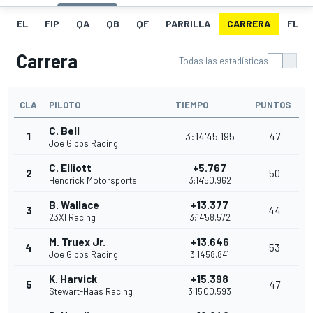
EL
FIP
QA
QB
QF
PARRILLA
CARRERA
FL
Carrera
Todas las estadísticas
CLA
PILOTO
TIEMPO
PUNTOS
C. Bell
1
3:14'45.195
47
Joe Gibbs Racing
C. Elliott
+5.767
2
50
Hendrick Motorsports
3:14'50.962
B. Wallace
+13.377
3
44
23XI Racing
3:14'58.572
M. Truex Jr.
+13.646
4
53
Joe Gibbs Racing
3:14'58.841
K. Harvick
+15.398
5
47
Stewart-Haas Racing
3:15'00.593