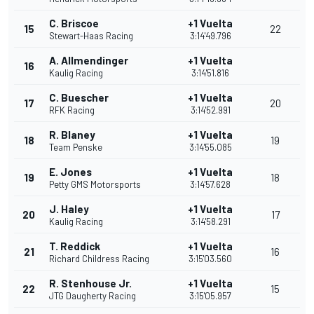
C. Briscoe
+1 Vuelta
15
22
Stewart-Haas Racing
3:14'49.796
A. Allmendinger
+1 Vuelta
16
Kaulig Racing
3:14'51.816
C. Buescher
+1 Vuelta
17
20
RFK Racing
3:14'52.991
R. Blaney
+1 Vuelta
18
19
Team Penske
3:14'55.085
E. Jones
+1 Vuelta
19
18
Petty GMS Motorsports
3:14'57.628
J. Haley
+1 Vuelta
20
17
Kaulig Racing
3:14'58.291
T. Reddick
+1 Vuelta
21
16
Richard Childress Racing
3:15'03.560
R. Stenhouse Jr.
+1 Vuelta
22
15
JTG Daugherty Racing
3:15'05.957