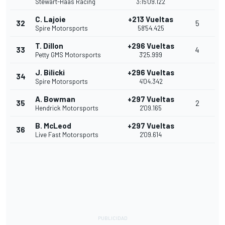
Stewart-Haas Racing
3:15'09.122
C. Lajoie
+213 Vueltas
32
5
Spire Motorsports
58'54.425
T. Dillon
+296 Vueltas
33
4
Petty GMS Motorsports
3'25.999
J. Bilicki
+296 Vueltas
34
Spire Motorsports
4'04.342
A. Bowman
+297 Vueltas
35
2
Hendrick Motorsports
2'09.165
B. McLeod
+297 Vueltas
36
Live Fast Motorsports
2'09.614