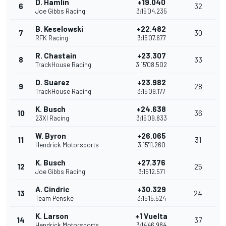
D. Hamlin
+19.040
6
32
Joe Gibbs Racing
3:15'04.235
B. Keselowski
+22.482
7
30
RFK Racing
3:15'07.677
R. Chastain
+23.307
8
33
TrackHouse Racing
3:15'08.502
D. Suarez
+23.982
9
28
TrackHouse Racing
3:15'09.177
K. Busch
+24.638
10
36
23XI Racing
3:15'09.833
W. Byron
+26.065
11
31
Hendrick Motorsports
3:15'11.260
K. Busch
+27.376
12
25
Joe Gibbs Racing
3:15'12.571
A. Cindric
+30.329
13
24
Team Penske
3:15'15.524
K. Larson
+1 Vuelta
14
37
Hendrick Motorsports
3:14'46.984