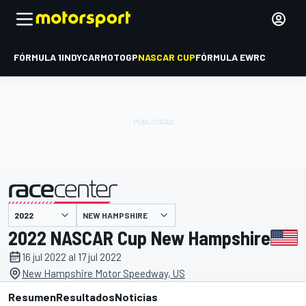
FÓRMULA 1
INDYCAR
MOTOGP
NASCAR CUP
FÓRMULA E
WRC
NEW HAMPSHIRE
presentado por
2022 NASCAR Cup New Hampshire
16 jul 2022 al 17 jul 2022
New Hampshire Motor Speedway, US
Resumen
Resultados
Noticias