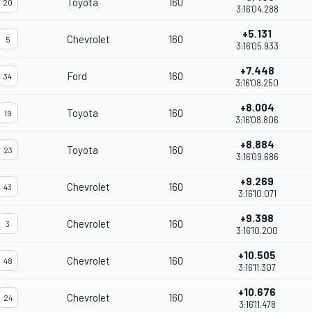
Toyota
160
20
3:16'04.288
+5.131
Chevrolet
160
5
3:16'05.933
+7.448
Ford
160
34
3:16'08.250
+8.004
Toyota
160
19
3:16'08.806
+8.884
Toyota
160
23
3:16'09.686
+9.269
Chevrolet
160
43
3:16'10.071
+9.398
Chevrolet
160
3
3:16'10.200
+10.505
Chevrolet
160
48
3:16'11.307
+10.676
Chevrolet
160
24
3:16'11.478