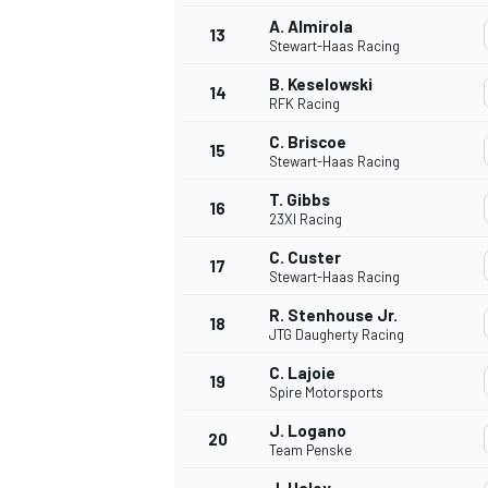
A. Almirola
FÓRMULA E
13
Stewart-Haas Racing
B. Keselowski
14
RFK Racing
C. Briscoe
15
Stewart-Haas Racing
T. Gibbs
16
23XI Racing
C. Custer
17
Stewart-Haas Racing
R. Stenhouse Jr.
18
JTG Daugherty Racing
WRC
C. Lajoie
19
Spire Motorsports
J. Logano
20
Team Penske