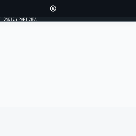
favoritos
Haz que se oiga tu voz
comentando artículos.
1, ÚNETE Y PARTICIPA!
INICIAR SESIÓN
EDICIÓN
LATINOAMÉRICA