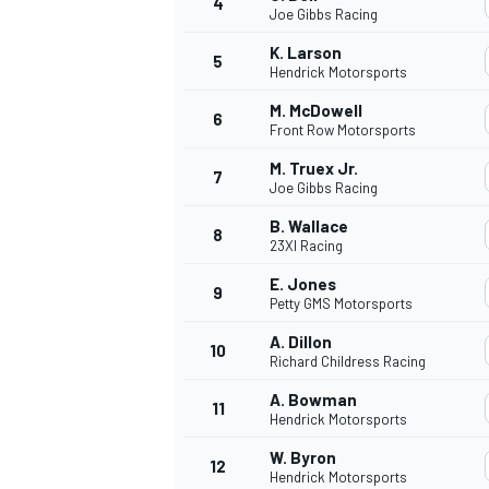
4
Joe Gibbs Racing
K. Larson
5
Hendrick Motorsports
M. McDowell
6
Front Row Motorsports
M. Truex Jr.
7
Joe Gibbs Racing
NASCAR CUP
B. Wallace
8
23XI Racing
E. Jones
9
Petty GMS Motorsports
A. Dillon
10
Richard Childress Racing
A. Bowman
11
Hendrick Motorsports
W. Byron
12
Hendrick Motorsports