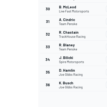
B. McLeod
30
Live Fast Motorsports
A. Cindric
31
Team Penske
R. Chastain
32
TrackHouse Racing
R. Blaney
33
Team Penske
J. Bilicki
34
Spire Motorsports
MÁS CATEGORÍAS
D. Hamlin
35
Joe Gibbs Racing
K. Busch
36
Joe Gibbs Racing