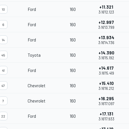
+11.321
Ford
160
10
3:16'12.123
+12.997
Ford
160
6
3:16'13.799
+13.934
Ford
160
14
3:16'14.736
+14.390
Toyota
160
45
3:16'15.192
+14.617
Ford
160
41
3:16'15.419
+15.410
Chevrolet
160
47
3:16'16.212
+16.295
Chevrolet
160
7
3:16'17.097
+17.131
Ford
160
22
3:16'17.933