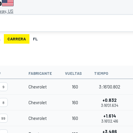
o
ay, US
A
CARRERA
FL
#
FABRICANTE
VUELTAS
TIEMPO
Chevrolet
160
3:16'00.802
9
+0.832
Chevrolet
160
8
3:16'01.634
+1.614
Chevrolet
160
99
3:16'02.416
+3.486