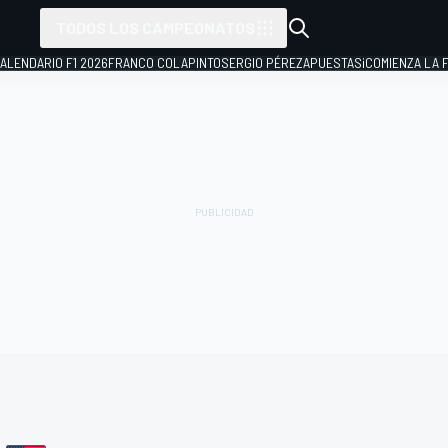
TODOS LOS CAMPEONATOS
ALENDARIO F1 2026
FRANCO COLAPINTO
SERGIO PÉREZ
APUESTAS
¡COMIENZA LA F