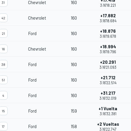
+17.419
Chevrolet
160
31
3:16'18.221
+17.882
Chevrolet
160
42
3:16'18.684
+18.876
Ford
160
21
3:16'19.678
+18.994
Chevrolet
160
16
3:16'19.796
+20.291
Ford
160
38
3:16'21.093
+21.712
Ford
160
51
3:16'22.514
+31.217
Ford
160
4
3:16'32.019
+1 Vuelta
Ford
159
15
3:16'32.381
+2 Vueltas
Ford
158
17
3:16'22.747