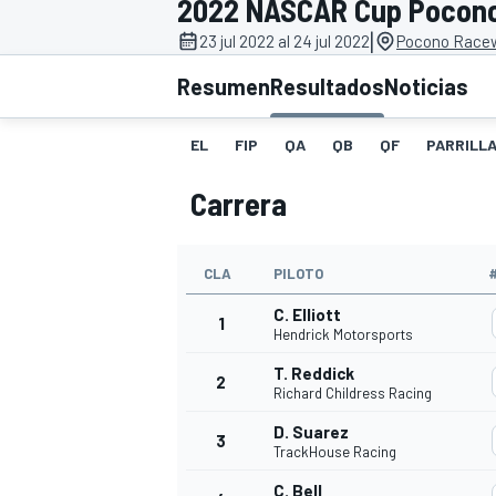
2022 NASCAR Cup Pocon
|
INDYCAR
23 jul 2022 al 24 jul 2022
Pocono Racew
Resumen
Resultados
Noticias
EL
FIP
QA
QB
QF
PARRILL
Carrera
CLA
PILOTO
C. Elliott
1
Hendrick Motorsports
MOTOGP
T. Reddick
2
Richard Childress Racing
D. Suarez
3
TrackHouse Racing
C. Bell