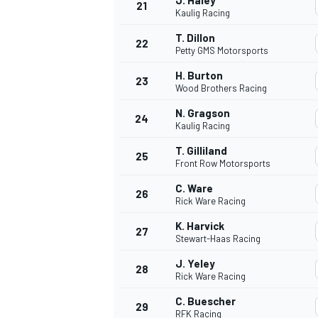
J. Haley
21
Kaulig Racing
T. Dillon
22
Petty GMS Motorsports
H. Burton
23
Wood Brothers Racing
N. Gragson
24
Kaulig Racing
T. Gilliland
25
Front Row Motorsports
C. Ware
26
Rick Ware Racing
K. Harvick
27
Stewart-Haas Racing
J. Yeley
28
Rick Ware Racing
C. Buescher
29
RFK Racing