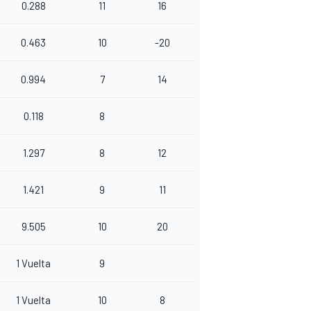
0.288
11
16
0.463
10
-20
0.994
7
14
0.118
8
1.297
8
12
1.421
9
11
9.505
10
20
1 Vuelta
9
1 Vuelta
10
8