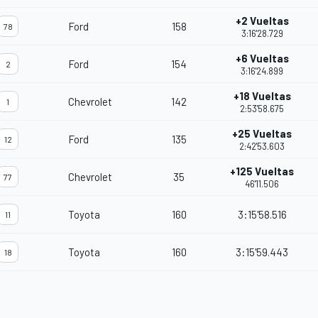
+2 Vueltas
Ford
158
78
3:16'28.729
+6 Vueltas
Ford
154
2
3:16'24.899
+18 Vueltas
Chevrolet
142
1
2:53'58.675
+25 Vueltas
Ford
135
12
2:42'53.603
+125 Vueltas
Chevrolet
35
77
46'11.506
Toyota
160
3:15'58.516
11
Toyota
160
3:15'59.443
18