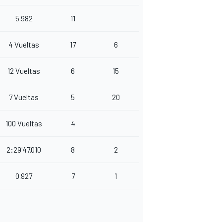
5.982
11
4 Vueltas
17
6
12 Vueltas
6
15
7 Vueltas
5
20
100 Vueltas
4
2:29'47.010
8
2
0.927
7
1