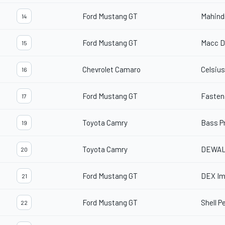
Ford Mustang GT
Mahind
14
Ford Mustang GT
Macc D
15
Chevrolet Camaro
Celsius
16
Ford Mustang GT
Fasten
17
Toyota Camry
Bass P
19
Toyota Camry
DEWA
20
Ford Mustang GT
DEX Im
21
Ford Mustang GT
Shell P
22