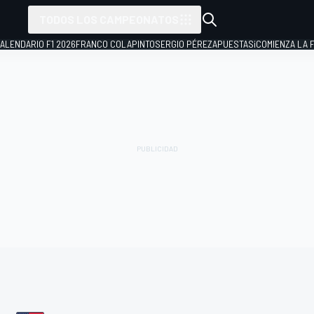
TODOS LOS CAMPEONATOS
ALENDARIO F1 2026
FRANCO COLAPINTO
SERGIO PÉREZ
APUESTAS
¡COMIENZA LA F