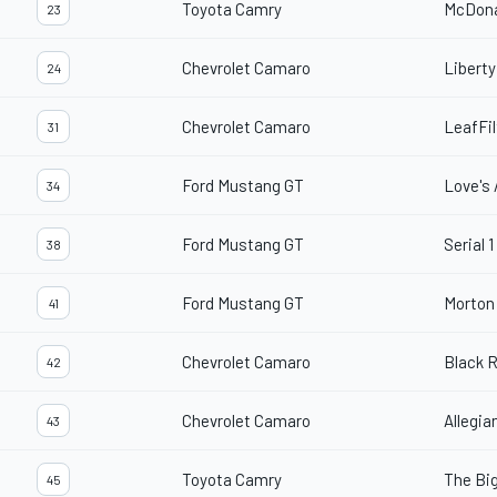
Toyota Camry
McDona
23
Chevrolet Camaro
Liberty
24
Chevrolet Camaro
LeafFil
31
Ford Mustang GT
Love's 
34
Ford Mustang GT
Serial 
38
Ford Mustang GT
Morton
41
Chevrolet Camaro
Black 
42
Chevrolet Camaro
Allegia
43
Toyota Camry
The Bi
45