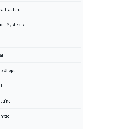
ra Tractors
oor Systems
al
ro Shops
LT
aging
ennzoil