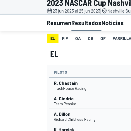
2023 NASCAR Cup Nashvil
|
INDYCAR
23 jun 2023 al 25 jun 2023
Nashville S
Resumen
Resultados
Noticias
EL
FIP
QA
QB
QF
PARRILL
EL
PILOTO
R. Chastain
TrackHouse Racing
MOTOGP
A. Cindric
Team Penske
A. Dillon
Richard Childress Racing
K. Harvick