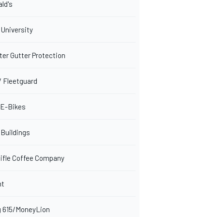
ld's
 University
ter Gutter Protection
/ Fleetguard
1 E-Bikes
 Buildings
Rifle Coffee Company
nt
g 615/MoneyLion