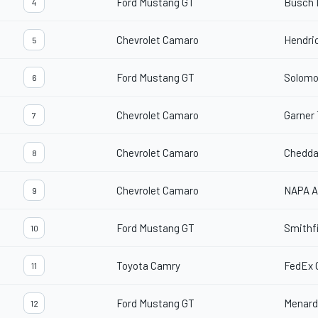
Ford Mustang GT
Busch 
4
Chevrolet Camaro
Hendri
5
Ford Mustang GT
Solomo
6
Chevrolet Camaro
Garner 
7
Chevrolet Camaro
Chedda
8
Chevrolet Camaro
NAPA A
9
Ford Mustang GT
Smithfi
10
Toyota Camry
FedEx 
11
Ford Mustang GT
Menard
12