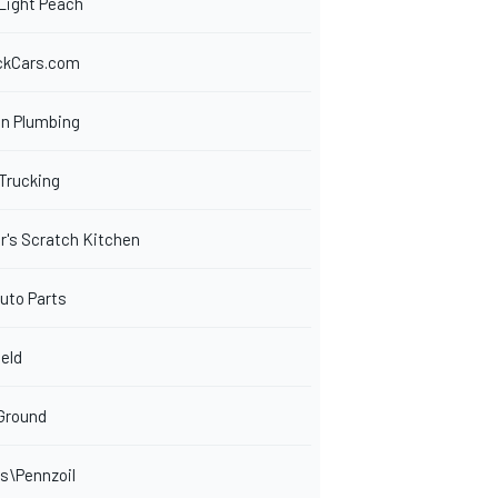
Light Peach
ckCars.com
n Plumbing
Trucking
r's Scratch Kitchen
uto Parts
eld
Ground
s\Pennzoil