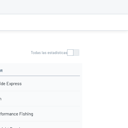
Todas las estadísticas
OR
ide Express
n
rformance Fishing