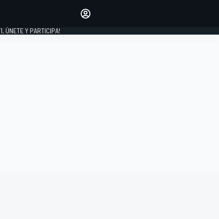
favoritos
Haz que se oiga tu voz
comentando artículos.
1, ÚNETE Y PARTICIPA!
INICIAR SESIÓN
EDICIÓN
LATINOAMÉRICA