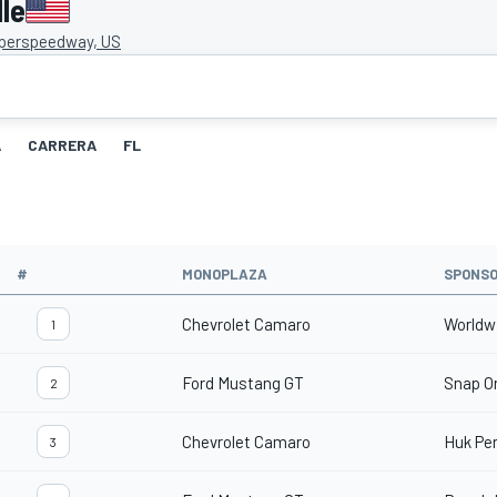
le
uperspeedway, US
A
CARRERA
FL
#
MONOPLAZA
SPONS
Chevrolet Camaro
Worldw
1
Ford Mustang GT
Snap O
2
Chevrolet Camaro
Huk Pe
3