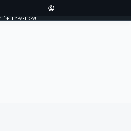
favoritos
Haz que se oiga tu voz
comentando artículos.
1, ÚNETE Y PARTICIPA!
INICIAR SESIÓN
EDICIÓN
LATINOAMÉRICA