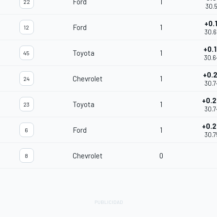
Ford
1
22
30.5
+0.1
Ford
1
12
30.6
+0.1
Toyota
1
45
30.6
+0.
Chevrolet
1
24
30.7
+0.
Toyota
1
23
30.7
+0.
Ford
1
6
30.7
Chevrolet
0
8