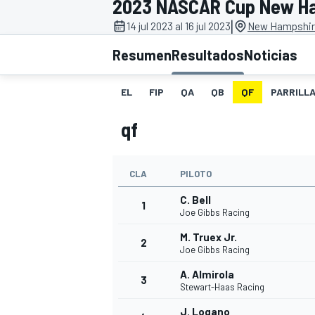
2023 NASCAR Cup New H
|
INDYCAR
14 jul 2023 al 16 jul 2023
New Hampshir
Resumen
Resultados
Noticias
EL
FIP
QA
QB
QF
PARRILL
qf
CLA
PILOTO
C. Bell
1
Joe Gibbs Racing
MOTOGP
M. Truex Jr.
2
Joe Gibbs Racing
A. Almirola
3
Stewart-Haas Racing
J. Logano