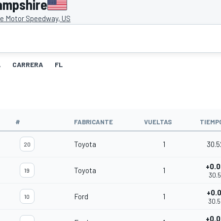
ampshire
e Motor Speedway, US
A
CARRERA
FL
#
FABRICANTE
VUELTAS
TIEMP
Toyota
1
30.
20
+0.
Toyota
1
19
30.5
+0.
Ford
1
10
30.5
+0.