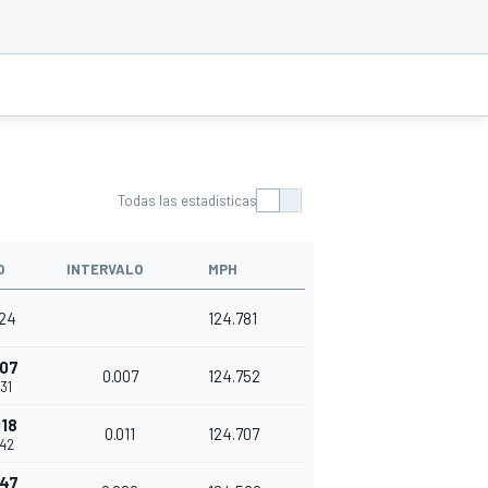
Todas las estadísticas
O
INTERVALO
MPH
524
124.781
007
0.007
124.752
31
018
0.011
124.707
42
047