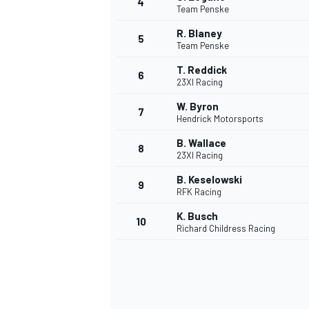
4
Team Penske
R. Blaney
5
Team Penske
T. Reddick
6
23XI Racing
W. Byron
7
Hendrick Motorsports
NASCAR CUP
B. Wallace
8
23XI Racing
B. Keselowski
9
RFK Racing
K. Busch
10
Richard Childress Racing