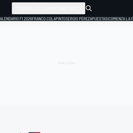
TODOS LOS CAMPEONATOS
ALENDARIO F1 2026
FRANCO COLAPINTO
SERGIO PÉREZ
APUESTAS
¡COMIENZA LA F