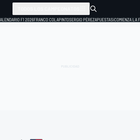
TODOS LOS CAMPEONATOS
ALENDARIO F1 2026
FRANCO COLAPINTO
SERGIO PÉREZ
APUESTAS
¡COMIENZA LA F