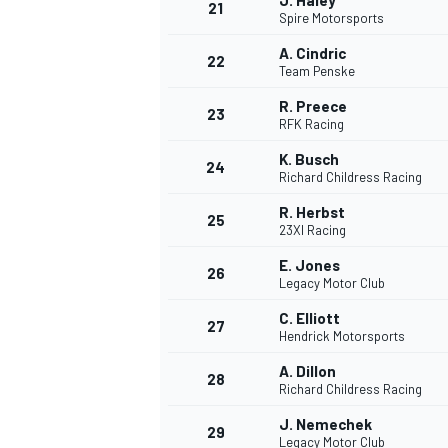
J. Haley
21
Spire Motorsports
A. Cindric
22
Team Penske
R. Preece
23
RFK Racing
K. Busch
24
Richard Childress Racing
R. Herbst
25
23XI Racing
E. Jones
26
Legacy Motor Club
C. Elliott
27
Hendrick Motorsports
A. Dillon
28
Richard Childress Racing
J. Nemechek
29
Legacy Motor Club