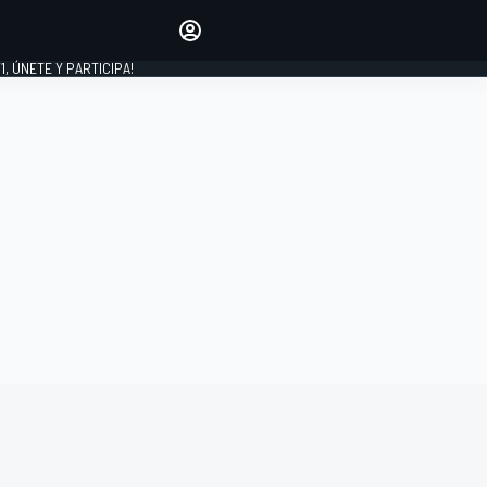
favoritos
Haz que se oiga tu voz
comentando artículos.
1, ÚNETE Y PARTICIPA!
INICIAR SESIÓN
EDICIÓN
LATINOAMÉRICA