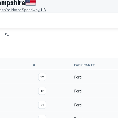
ampshire
shire Motor Speedway, US
FL
#
FABRICANTE
Ford
22
Ford
12
Ford
21