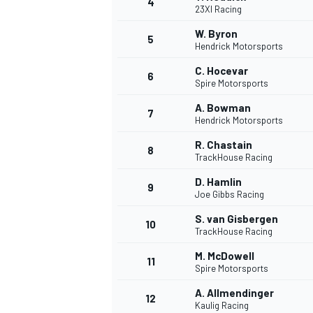
4
23XI Racing
W. Byron
5
Hendrick Motorsports
C. Hocevar
6
Spire Motorsports
A. Bowman
7
Hendrick Motorsports
NASCAR CUP
R. Chastain
8
TrackHouse Racing
D. Hamlin
9
Joe Gibbs Racing
S. van Gisbergen
10
TrackHouse Racing
M. McDowell
11
Spire Motorsports
A. Allmendinger
12
Kaulig Racing