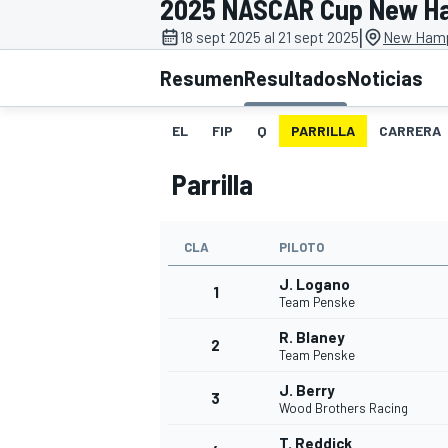
2025 NASCAR Cup New H
|
INDYCAR
18 sept 2025 al 21 sept 2025
New Hamp
Resumen
Resultados
Noticias
EL
FIP
Q
PARRILLA
CARRERA
Parrilla
CLA
PILOTO
J. Logano
1
Team Penske
MOTOGP
R. Blaney
2
Team Penske
J. Berry
3
Wood Brothers Racing
T. Reddick