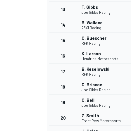
T. Gibbs
FÓRMULA E
13
Joe Gibbs Racing
B. Wallace
14
23XI Racing
C. Buescher
15
RFK Racing
K. Larson
16
Hendrick Motorsports
B. Keselowski
17
RFK Racing
C. Briscoe
18
Joe Gibbs Racing
WRC
C. Bell
19
Joe Gibbs Racing
Z. Smith
20
Front Row Motorsports