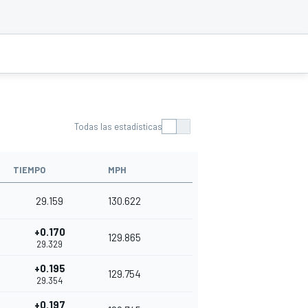
Todas las estadísticas
TIEMPO
MPH
29.159
130.622
+0.170
129.865
29.329
+0.195
129.754
29.354
+0.197