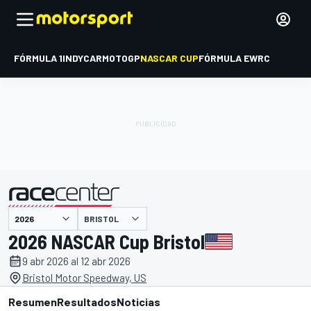
FÓRMULA 1
INDYCAR
MOTOGP
NASCAR CUP
FÓRMULA E
WRC
BRISTOL
presentado por
2026 NASCAR Cup Bristol
9 abr 2026 al 12 abr 2026
Bristol Motor Speedway, US
Resumen
Resultados
Noticias