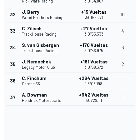
Rick Ware Racing
3:01'54.867
J. Berry
+15 Vueltas
32
16
Wood Brothers Racing
3:01'59.271
C. Zilisch
+27 Vueltas
33
4
TrackHouse Racing
3:01'55.333
S. van Gisbergen
+170 Vueltas
34
3
TrackHouse Racing
3:01'56.975
J. Nemechek
+181 Vueltas
35
2
Legacy Motor Club
3:01'58.372
C. Finchum
+264 Vueltas
36
Garage 66
1:59'15.198
A. Bowman
+342 Vueltas
37
1
Hendrick Motorsports
1:07'29.111