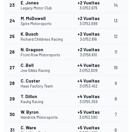
E. Jones
+2 Vueltas
23
14
Legacy Motor Club
3:01'52.679
M. McDowell
+2 Vueltas
24
13
Spire Motorsports
3:01'52.699
K. Busch
+2 Vueltas
25
12
Richard Childress Racing
3:01'52.816
N. Gragson
+2 Vueltas
26
11
Front Row Motorsports
3:01'56.610
C. Bell
+4 Vueltas
27
19
Joe Gibbs Racing
3:01'52.609
C. Custer
+4 Vueltas
28
9
Haas Factory Team
3:01'53.452
T. Dillon
+4 Vueltas
29
8
Kaulig Racing
3:01'55.359
W. Byron
+5 Vueltas
30
7
Hendrick Motorsports
3:01'52.590
C. Ware
+5 Vueltas
31
6