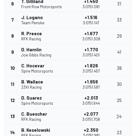
T. Gilliland
+1.450
6
31
Front Row Motorsports
3:01'51.081
J. Logano
+1.516
7
33
Team Penske
3:01'51.147
R. Preece
+1.677
8
29
RFK Racing
3:01'51.308
D. Hamlin
+1.770
9
41
Joe Gibbs Racing
3:01'51.401
C. Hocevar
+1.826
10
38
Spire Motorsports
3:01'51.457
B. Wallace
+1.956
11
30
23XI Racing
3:01'51.587
D. Suarez
+2.013
12
25
Spire Motorsports
3:01'51.644
C. Buescher
+2.077
13
24
RFK Racing
3:01'51.708
B. Keselowski
+2.350
14
23
RFK Racing
3:01'51.981