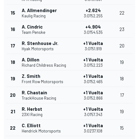
A. Allmendinger
+2.624
15
22
Kaulig Racing
3:01'52.255
A. Cindric
+4.904
16
23
Team Penske
3:01'54.535
R. Stenhouse Jr.
+1 Vuelta
17
20
Hyak Motorsports
3:01'51.919
A. Dillon
+1 Vuelta
18
19
Richard Childress Racing
3:01'52.223
Z. Smith
+1 Vuelta
19
18
Front Row Motorsports
3:01'52.465
R. Chastain
+1 Vuelta
20
17
TrackHouse Racing
3:01'52.866
R. Herbst
+1 Vuelta
21
19
23XI Racing
3:01'57.343
C. Elliott
+1 Vuelta
22
15
Hendrick Motorsports
3:02'37.108