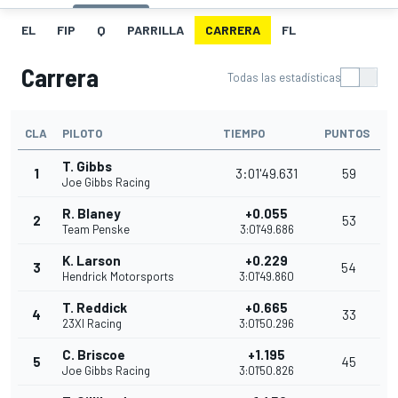
EL
FIP
Q
PARRILLA
CARRERA
FL
Carrera
Todas las estadísticas
CLA
PILOTO
TIEMPO
PUNTOS
T. Gibbs
1
3:01'49.631
59
Joe Gibbs Racing
R. Blaney
+0.055
2
53
Team Penske
3:01'49.686
K. Larson
+0.229
3
54
Hendrick Motorsports
3:01'49.860
T. Reddick
+0.665
4
33
23XI Racing
3:01'50.296
C. Briscoe
+1.195
5
45
Joe Gibbs Racing
3:01'50.826