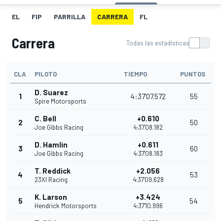
EL
FIP
PARRILLA
CARRERA
FL
Carrera
Todas las estadísticas
CLA
PILOTO
TIEMPO
PUNTOS
D. Suarez
1
4:37'07.572
55
Spire Motorsports
C. Bell
+0.610
2
50
Joe Gibbs Racing
4:37'08.182
D. Hamlin
+0.611
3
60
Joe Gibbs Racing
4:37'08.183
T. Reddick
+2.056
4
53
23XI Racing
4:37'09.628
K. Larson
+3.424
5
54
Hendrick Motorsports
4:37'10.996