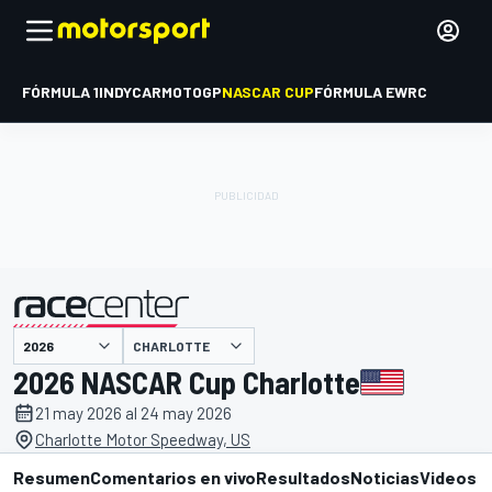
FÓRMULA 1
INDYCAR
MOTOGP
NASCAR CUP
FÓRMULA E
WRC
CHARLOTTE
presentado por
2026 NASCAR Cup Charlotte
21 may 2026 al 24 may 2026
Charlotte Motor Speedway, US
Resumen
Comentarios en vivo
Resultados
Noticias
Videos