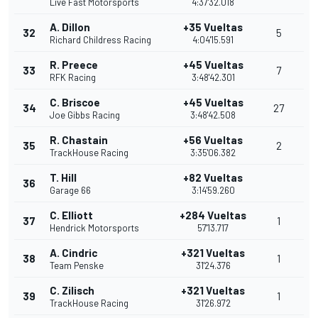
Live Fast Motorsports
4:37'32.018
A. Dillon
+35 Vueltas
32
5
Richard Childress Racing
4:04'15.591
R. Preece
+45 Vueltas
33
7
RFK Racing
3:48'42.301
C. Briscoe
+45 Vueltas
34
27
Joe Gibbs Racing
3:48'42.508
R. Chastain
+56 Vueltas
35
2
TrackHouse Racing
3:35'06.382
T. Hill
+82 Vueltas
36
Garage 66
3:14'59.260
C. Elliott
+284 Vueltas
37
1
Hendrick Motorsports
57'13.717
A. Cindric
+321 Vueltas
38
1
Team Penske
31'24.376
C. Zilisch
+321 Vueltas
39
1
TrackHouse Racing
31'26.972