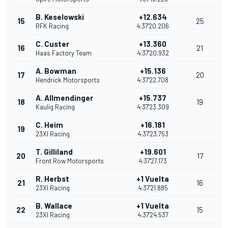
B. Keselowski
+12.634
15
25
RFK Racing
4:37'20.206
C. Custer
+13.360
16
21
Haas Factory Team
4:37'20.932
A. Bowman
+15.136
17
20
Hendrick Motorsports
4:37'22.708
A. Allmendinger
+15.737
18
19
Kaulig Racing
4:37'23.309
C. Heim
+16.181
19
23XI Racing
4:37'23.753
T. Gilliland
+19.601
20
17
Front Row Motorsports
4:37'27.173
R. Herbst
+1 Vuelta
21
16
23XI Racing
4:37'21.885
B. Wallace
+1 Vuelta
22
15
23XI Racing
4:37'24.537