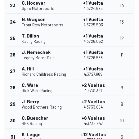
C. Hocevar
+1 Vuelta
23
14
Spire Motorsports
4:37'24.695
N. Gragson
+1 Vuelta
24
13
Front Row Motorsports
4:37'25.503
T. Dillon
+1 Vuelta
25
12
Kaulig Racing
4:37'26.052
J. Nemechek
+1 Vuelta
26
11
Legacy Motor Club
4:37'26.568
A. Hill
+1 Vuelta
27
Richard Childress Racing
4:37'27.669
C. Ware
+2 Vueltas
28
9
Rick Ware Racing
4:37'31.391
J. Berry
+2 Vueltas
29
8
Wood Brothers Racing
4:37'33.664
C. Buescher
+6 Vueltas
30
10
RFK Racing
4:37'32.847
K. Legge
+12 Vueltas
31
6