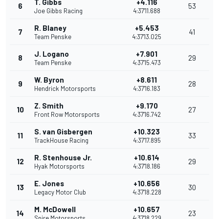
T. Gibbs
+4.116
6
53
Joe Gibbs Racing
4:37'11.688
R. Blaney
+5.453
7
41
Team Penske
4:37'13.025
J. Logano
+7.901
8
29
Team Penske
4:37'15.473
W. Byron
+8.611
9
28
Hendrick Motorsports
4:37'16.183
Z. Smith
+9.170
10
27
Front Row Motorsports
4:37'16.742
S. van Gisbergen
+10.323
11
33
TrackHouse Racing
4:37'17.895
R. Stenhouse Jr.
+10.614
12
29
Hyak Motorsports
4:37'18.186
E. Jones
+10.656
13
30
Legacy Motor Club
4:37'18.228
M. McDowell
+10.657
14
23
Spire Motorsports
4:37'18.229