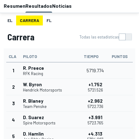
Resumen
Resultados
Noticias
EL
CARRERA
FL
Carrera
Todas las estadísticas
CLA
PILOTO
TIEMPO
PUNTOS
R. Preece
1
57'19.774
RFK Racing
W. Byron
+1.752
2
Hendrick Motorsports
57'21.526
R. Blaney
+2.962
3
Team Penske
57'22.736
D. Suarez
+3.991
4
Spire Motorsports
57'23.765
D. Hamlin
+4.313
5