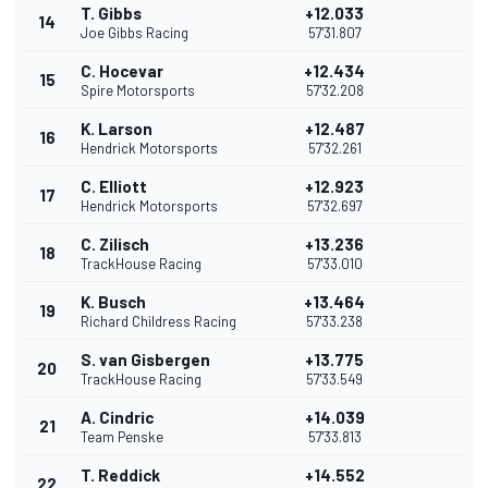
T. Gibbs
+12.033
14
Joe Gibbs Racing
57'31.807
C. Hocevar
+12.434
15
Spire Motorsports
57'32.208
K. Larson
+12.487
16
Hendrick Motorsports
57'32.261
C. Elliott
+12.923
17
Hendrick Motorsports
57'32.697
C. Zilisch
+13.236
18
TrackHouse Racing
57'33.010
K. Busch
+13.464
19
Richard Childress Racing
57'33.238
S. van Gisbergen
+13.775
20
TrackHouse Racing
57'33.549
A. Cindric
+14.039
21
Team Penske
57'33.813
T. Reddick
+14.552
22