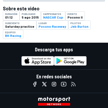
Sobre este video
DURACIÓN
PUBLICADO
CAMPEONATOS
EVENTO
01:12
5 ago 2015
NASCAR Cup
Pocono II
SUBEVENTO
LUGAR
PILOTOS
Saturday practice
Pocono Raceway
Jeb Burton
EQUIPOS
BK Racing
Descarga tus apps
En redes sociales