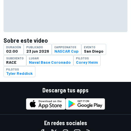
Sobre este video
DURACIÓN
PUBLICADO
CAMPEONATOS
EVENTO
02:00
23 jun 2026
NASCAR Cup
San Diego
SUBEVENTO
LUGAR
PILOTOS
RACE
Naval Base Coronado
Corey Heim
PILOTOS
Tyler Reddick
Descarga tus apps
En redes sociales