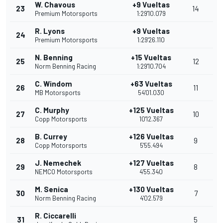
W. Chavous
+9 Vueltas
23
14
Premium Motorsports
1:29'10.079
R. Lyons
+9 Vueltas
24
Premium Motorsports
1:29'26.110
N. Benning
+15 Vueltas
25
12
Norm Benning Racing
1:29'10.704
C. Windom
+63 Vueltas
26
11
MB Motorsports
54'01.030
C. Murphy
+125 Vueltas
27
10
Copp Motorsports
10'12.367
B. Currey
+126 Vueltas
28
9
Copp Motorsports
5'55.494
J. Nemechek
+127 Vueltas
29
8
NEMCO Motorsports
4'55.340
M. Senica
+130 Vueltas
30
7
Norm Benning Racing
4'02.579
R. Ciccarelli
31
5