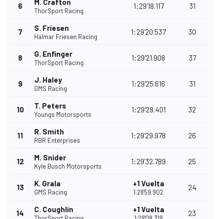
M. Crafton
6
1:29'18.117
31
ThorSport Racing
S. Friesen
7
1:29'20.537
30
Halmar Friesen Racing
G. Enfinger
8
1:29'21.908
37
ThorSport Racing
J. Haley
9
1:29'25.616
31
GMS Racing
T. Peters
10
1:29'28.401
32
Youngs Motorsports
R. Smith
11
1:29'29.978
26
RBR Enterprises
M. Snider
12
1:29'32.789
25
Kyle Busch Motorsports
K. Grala
+1 Vuelta
13
24
GMS Racing
1:28'59.902
C. Coughlin
+1 Vuelta
14
23
ThorSport Racing
1:29'08.319