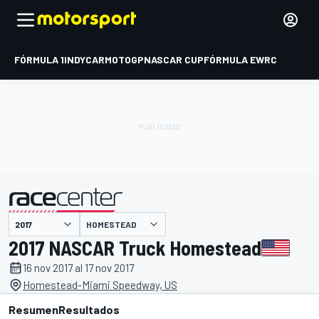
FÓRMULA 1
INDYCAR
MOTOGP
NASCAR CUP
FÓRMULA E
WRC
HOMESTEAD
presentado por
2017 NASCAR Truck Homestead
16 nov 2017 al 17 nov 2017
Homestead-Miami Speedway, US
Resumen
Resultados