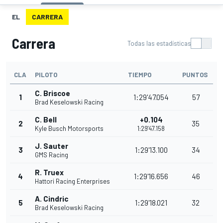
EL
CARRERA
Carrera
Todas las estadísticas
CLA
PILOTO
TIEMPO
PUNTOS
C. Briscoe
1
1:29'47.054
57
Brad Keselowski Racing
C. Bell
+0.104
2
35
Kyle Busch Motorsports
1:29'47.158
J. Sauter
3
1:29'13.100
34
GMS Racing
R. Truex
4
1:29'16.656
46
Hattori Racing Enterprises
A. Cindric
5
1:29'18.021
32
Brad Keselowski Racing