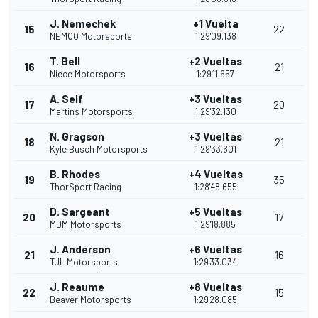
J. Nemechek
+1 Vuelta
15
22
NEMCO Motorsports
1:29'09.138
T. Bell
+2 Vueltas
16
21
Niece Motorsports
1:29'11.657
A. Self
+3 Vueltas
17
20
Martins Motorsports
1:29'32.130
N. Gragson
+3 Vueltas
18
21
Kyle Busch Motorsports
1:29'33.601
B. Rhodes
+4 Vueltas
19
35
ThorSport Racing
1:28'48.655
D. Sargeant
+5 Vueltas
20
17
MDM Motorsports
1:29'18.885
J. Anderson
+6 Vueltas
21
16
TJL Motorsports
1:29'33.034
J. Reaume
+8 Vueltas
22
15
Beaver Motorsports
1:29'28.085