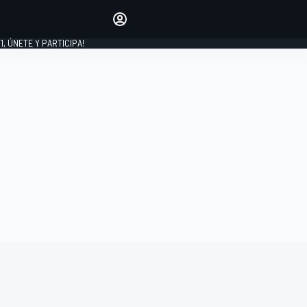
favoritos
Haz que se oiga tu voz
comentando artículos.
1, ÚNETE Y PARTICIPA!
INICIAR SESIÓN
EDICIÓN
LATINOAMÉRICA