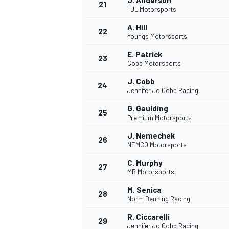
J. Anderson
21
TJL Motorsports
A. Hill
22
Youngs Motorsports
E. Patrick
23
Copp Motorsports
J. Cobb
24
Jennifer Jo Cobb Racing
G. Gaulding
25
Premium Motorsports
J. Nemechek
26
NEMCO Motorsports
C. Murphy
27
MB Motorsports
M. Senica
28
Norm Benning Racing
R. Ciccarelli
29
Jennifer Jo Cobb Racing