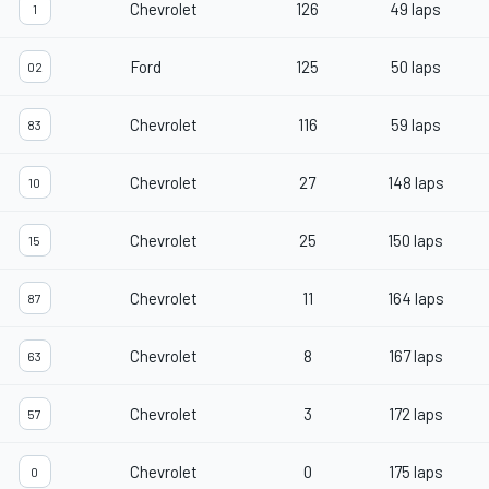
Chevrolet
126
49 laps
1
Ford
125
50 laps
02
Chevrolet
116
59 laps
83
Chevrolet
27
148 laps
10
Chevrolet
25
150 laps
15
Chevrolet
11
164 laps
87
Chevrolet
8
167 laps
63
Chevrolet
3
172 laps
57
Chevrolet
0
175 laps
0