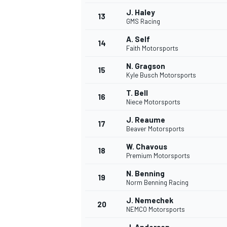
J. Haley
FÓRMULA E
13
GMS Racing
A. Self
14
Faith Motorsports
N. Gragson
15
Kyle Busch Motorsports
T. Bell
16
Niece Motorsports
J. Reaume
17
Beaver Motorsports
W. Chavous
18
Premium Motorsports
WRC
N. Benning
19
Norm Benning Racing
J. Nemechek
20
NEMCO Motorsports