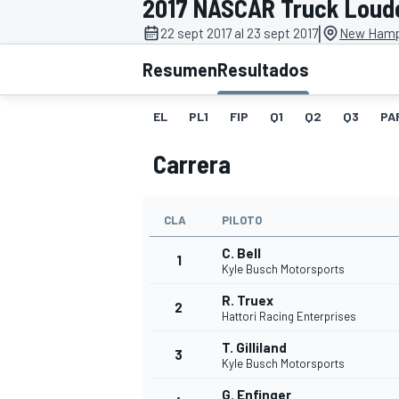
2017 NASCAR Truck Loud
|
INDYCAR
22 sept 2017 al 23 sept 2017
New Hamp
Resumen
Resultados
EL
PL1
FIP
Q1
Q2
Q3
PA
Carrera
CLA
PILOTO
C. Bell
1
Kyle Busch Motorsports
MOTOGP
R. Truex
2
Hattori Racing Enterprises
T. Gilliland
3
Kyle Busch Motorsports
G. Enfinger