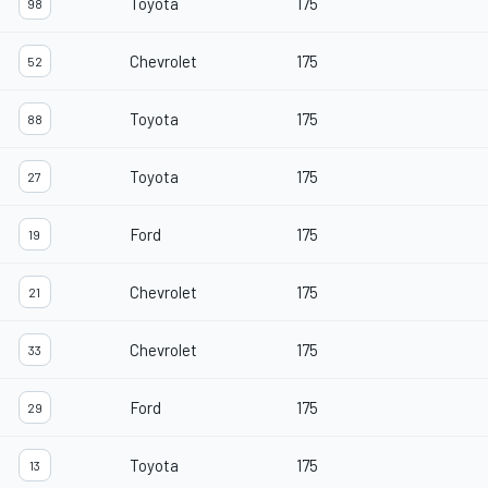
Toyota
175
98
Chevrolet
175
52
Toyota
175
88
Toyota
175
27
Ford
175
19
Chevrolet
175
21
Chevrolet
175
33
Ford
175
29
Toyota
175
13