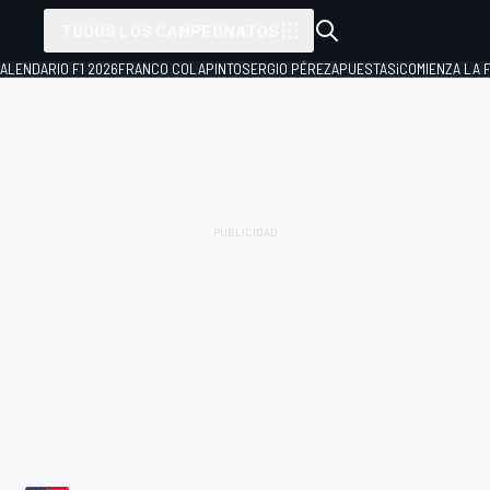
TODOS LOS CAMPEONATOS
ALENDARIO F1 2026
FRANCO COLAPINTO
SERGIO PÉREZ
APUESTAS
¡COMIENZA LA F