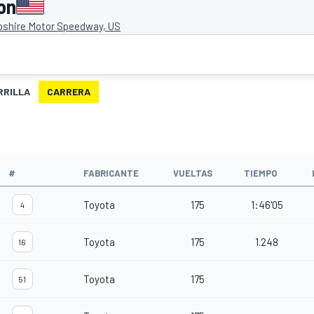
on
shire Motor Speedway, US
RRILLA
CARRERA
#
FABRICANTE
VUELTAS
TIEMPO
Toyota
175
1:46'05
4
Toyota
175
1.248
16
Toyota
175
51