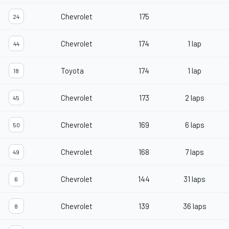
Chevrolet
175
24
Chevrolet
174
1 lap
44
Toyota
174
1 lap
18
Chevrolet
173
2 laps
45
Chevrolet
169
6 laps
50
Chevrolet
168
7 laps
49
Chevrolet
144
31 laps
6
Chevrolet
139
36 laps
8