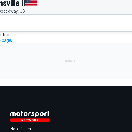
ville II
 Speedway, US
trar.
 page
.
Motor1.com