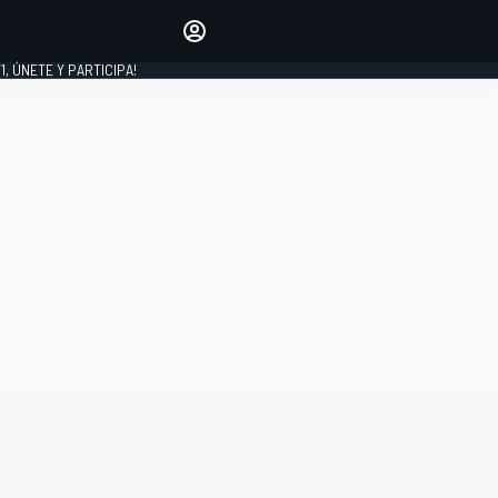
favoritos
Haz que se oiga tu voz
comentando artículos.
1, ÚNETE Y PARTICIPA!
INICIAR SESIÓN
EDICIÓN
LATINOAMÉRICA