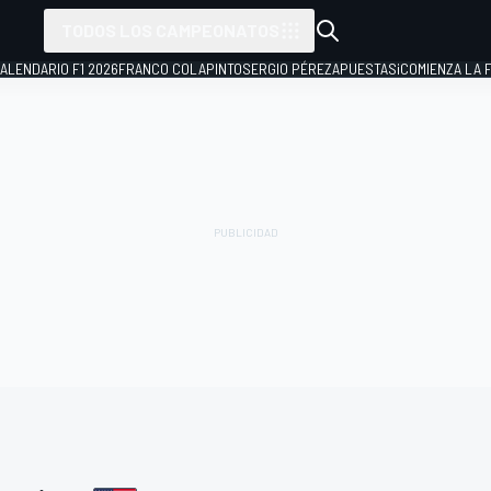
TODOS LOS CAMPEONATOS
ALENDARIO F1 2026
FRANCO COLAPINTO
SERGIO PÉREZ
APUESTAS
¡COMIENZA LA F